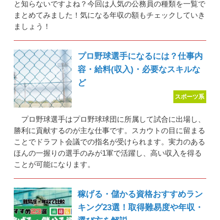
と知らないですよね？今回は人気の公務員の種類を一覧で
まとめてみました！気になる年収の額もチェックしていき
ましょう！
プロ野球選手になるには？仕事内
容・給料(収入)・必要なスキルな
ど
スポーツ系
プロ野球選手はプロ野球球団に所属して試合に出場し、
勝利に貢献するのが主な仕事です。スカウトの目に留まる
ことでドラフト会議での指名が受けられます。実力のある
ほんの一握りの選手のみが1軍で活躍し、高い収入を得る
ことが可能になります。
稼げる・儲かる資格おすすめラン
キング23選！取得難易度や年収・