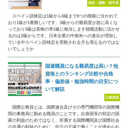
英語・国際・語学系
スペイン語検定は1級から6級まで6つの階級に分かれて
おり1級が1番難しいです。3級からの難易度が急に高くな
っており3級は英検の準1級に相当します就職活動に活かせ
るのは2級からです。日本企業の中南米への進出が増加し
ている中スペイン語検定を受験される方も増えるのではな
いでしょうか
国連職員になる難易度は高い？他
資格とのランキング比較や合格
率・偏差値・勉強時間の目安につ
いて解説
公務員系
国際公務員とは、国際連合及びその専門機関等の国際機
関の事務局に勤める職員のことです。出身国等の特定の国
家の利益のためではなく、所属する国際機関及び国際社会
の共通の利益のために、中立の立場で働くことが求められ