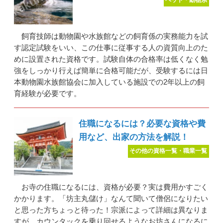
飼育技師は動物園や水族館などの飼育係の実務能力を試
す認定試験をいい、この仕事に従事する人の資質向上のた
めに設置された資格です。試験自体の合格率は低くなく勉
強をしっかり行えば簡単に合格可能だが、受験するには日
本動物園水族館協会に加入している施設での2年以上の飼
育経験が必要です。
住職になるには？必要な資格や費
用など、出家の方法を解説！
その他の資格一覧・職業一覧
お寺の住職になるには、資格が必要？実は費用かすごく
かかります。「坊主丸儲け」なんて聞いて僧侶になりたい
と思った方ちょっと待った！宗派によって詳細は異なりま
すが、カウンタックを乗り回せるようなお坊さんになるに