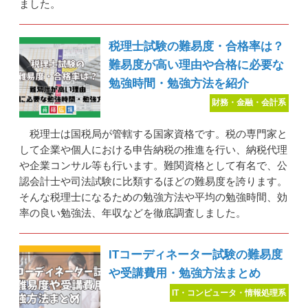
ました。
税理士試験の難易度・合格率は？
難易度が高い理由や合格に必要な
勉強時間・勉強方法を紹介
財務・金融・会計系
税理士は国税局が管轄する国家資格です。税の専門家と
して企業や個人における申告納税の推進を行い、納税代理
や企業コンサル等も行います。難関資格として有名で、公
認会計士や司法試験に比類するほどの難易度を誇ります。
そんな税理士になるための勉強方法や平均の勉強時間、効
率の良い勉強法、年収などを徹底調査しました。
ITコーディネーター試験の難易度
や受講費用・勉強方法まとめ
IT・コンピュータ・情報処理系