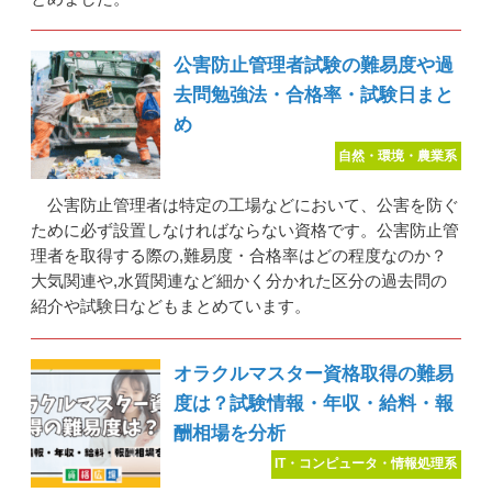
公害防止管理者試験の難易度や過
去問勉強法・合格率・試験日まと
め
自然・環境・農業系
公害防止管理者は特定の工場などにおいて、公害を防ぐ
ために必ず設置しなければならない資格です。公害防止管
理者を取得する際の,難易度・合格率はどの程度なのか？
大気関連や,水質関連など細かく分かれた区分の過去問の
紹介や試験日などもまとめています。
オラクルマスター資格取得の難易
度は？試験情報・年収・給料・報
酬相場を分析
IT・コンピュータ・情報処理系