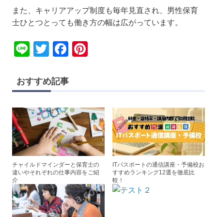
また、キャリアアップ制度も毎年見直され、男性保育
士ひとつとっても働き方の幅は広がっています。
Li
T
F
Pi
n
wi
a
nt
e
tt
c
er
おすすめ記事
er
e
e
b
st
o
o
k
チャイルドマインダーと保育士の
ITパスポートの通信講座・予備校お
違いやそれぞれの仕事内容をご紹
すすめランキング12選を徹底比
介
較！