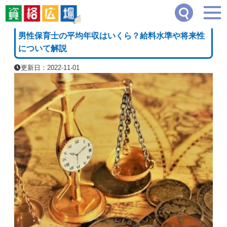
資格広場
≫
教育・保育・学術系
≫
男性保育士の平均年収はいくら？給料水準や将来
[PR]
男性保育士の平均年収はいくら？給料水準や将来性
について解説
更新日：2022-11-01