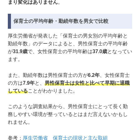
まり変化はありません
。
保育士の平均年齢・勤続年数を男女で比較
厚生労働省が発表した「保育士の男女別の平均年齢と
勤続年数」のデータによると、男性保育士の平均年齢
が
31.9歳
で、女性保育士の平均年齢は
37.0歳
となってい
ます。
また、勤続年数は男性保育士の方が
6.2年
、女性保育士
の方は
7.9年
と、
男性保育士は女性と比べて早期に退職
している
ことがわかりました。
このような調査結果から、男性保育士にとって長く勤
務しやすい環境が整っているとはまだ言えないかもし
れません。
参考：
厚生労働省 保育士の現状と主な取組