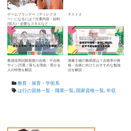
ゲームプランナー（ディレクタ
テスト２
ー）になるには？仕事内容・給料
(収入)・必要なスキルなど
教員採用試験面接の合格・不合格
測量士補の難易度は？合格率や推
サイン25選！落ちる理由・受かる
移・合格に向けたおすすめな勉強
人の特徴を解説
法を解説
教育・保育・学術系
は行の資格一覧・職業一覧
,
国家資格一覧
,
年収