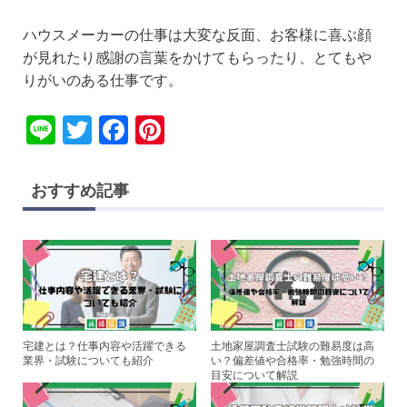
ハウスメーカーの仕事は大変な反面、お客様に喜ぶ顔
が見れたり感謝の言葉をかけてもらったり、とてもや
りがいのある仕事です。
Li
T
F
Pi
n
wi
a
nt
e
tt
c
er
おすすめ記事
er
e
e
b
st
o
o
k
宅建とは？仕事内容や活躍できる
土地家屋調査士試験の難易度は高
業界・試験についても紹介
い？偏差値や合格率・勉強時間の
目安について解説