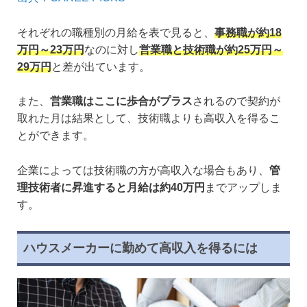
それぞれの職種別の月給を表で見ると、
事務職が約18
万円～23万円
なのに対し
営業職と技術職が約25万円～
29万円
と差が出ています。
また、
営業職はここに歩合がプラス
されるので契約が
取れた月は結果として、技術職よりも高収入を得るこ
とができます。
企業によっては技術職の方が高収入な場合もあり、
管
理技術者に昇進すると月給は約40万円
までアップしま
す。
ハウスメーカーに勤めて高収入を得るには