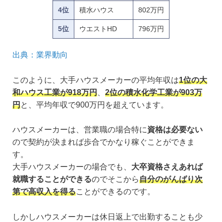
4位
積水ハウス
802万円
5位
ウエストHD
796万円
出典：業界動向
このように、大手ハウスメーカーの平均年収は
1位の大
和ハウス工業が918万円
、
2位の積水化学工業が903万
円
と、平均年収で900万円を超えています。
ハウスメーカーは、営業職の場合特に
資格は必要ない
ので契約が決まれば歩合でかなり稼ぐことができま
す。
大手ハウスメーカーの場合でも、
大卒資格さえあれば
就職することができる
のでそこから
自分のがんばり次
第で高収入を得る
ことができるのです。
しかしハウスメーカーは休日返上で出勤することも少