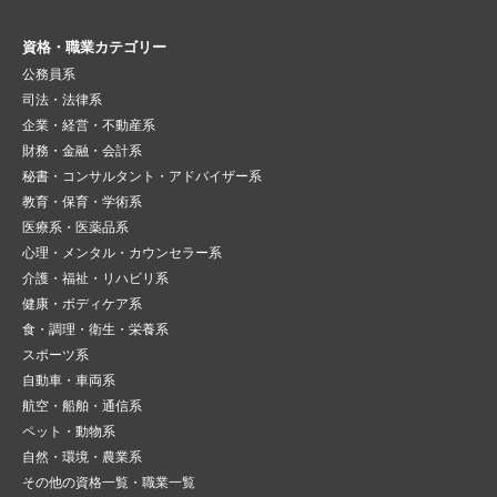
資格・職業カテゴリー
公務員系
司法・法律系
企業・経営・不動産系
財務・金融・会計系
秘書・コンサルタント・アドバイザー系
教育・保育・学術系
医療系・医薬品系
心理・メンタル・カウンセラー系
介護・福祉・リハビリ系
健康・ボディケア系
食・調理・衛生・栄養系
スポーツ系
自動車・車両系
航空・船舶・通信系
ペット・動物系
自然・環境・農業系
その他の資格一覧・職業一覧