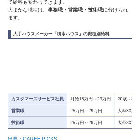
て給料も変わってきます。
大まかな職種は、
事務職・営業職・技術職
に分けられ
ます。
大手ハウスメーカー「積水ハウス」の職種別給料
カスタマーズサービス社員
月給18万円～23万円
20歳～35
営業職
25万円～29万円
大卒30歳
技術職
25万円～29万円
大卒30歳
出典：CAREE PICKS