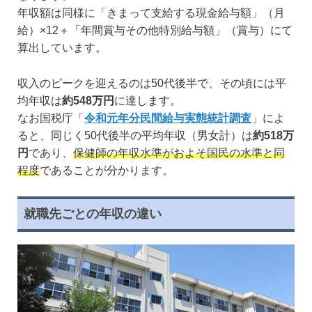
年収額は同様に「きまって支給する現金給与額」（月
給）×12＋「年間賞与その他特別給与額」（賞与）にて
算出しています。
収入のピークを迎えるのは50代後半で、その頃には平
均年収は
約548万円
に達します。
なお国税庁「
令和元年分民間給与実態統計調査
」によ
ると、同じく50代後半の平均年収（男女計）は
約518万
円
であり、
保健師の年収水準がおよそ国民の水準と同
程度
であることが分かります。
就職先ごとの年収の違い