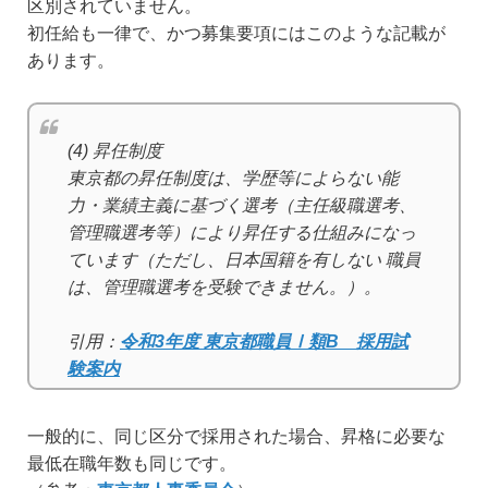
区別されていません。
初任給も一律で、かつ募集要項にはこのような記載が
あります。
(4) 昇任制度
東京都の昇任制度は、学歴等によらない能
力・業績主義に基づく選考（主任級職選考、
管理職選考等）により昇任する仕組みになっ
ています（ただし、日本国籍を有しない 職員
は、管理職選考を受験できません。）。
引用：
令和3年度 東京都職員Ⅰ類B 採用試
験案内
一般的に、同じ区分で採用された場合、昇格に必要な
最低在職年数も同じです。