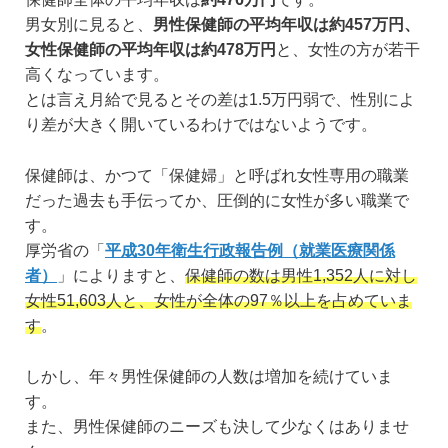
男女別に見ると、
男性保健師の平均年収は約457万円、
女性保健師の平均年収は約478万円
と、女性の方が若干
高くなっています。
とは言え月給で見るとその差は1.5万円弱で、性別によ
り差が大きく開いているわけではないようです。
保健師は、かつて「保健婦」と呼ばれ女性専用の職業
だった過去も手伝ってか、圧倒的に女性が多い職業で
す。
厚労省の「
平成30年衛生行政報告例（就業医療関係
者）
」によりますと、
保健師の数は男性1,352人に対し
女性51,603人と、女性が全体の97％以上を占めていま
す
。
しかし、年々男性保健師の人数は増加を続けていま
す。
また、男性保健師のニーズも決して少なくはありませ