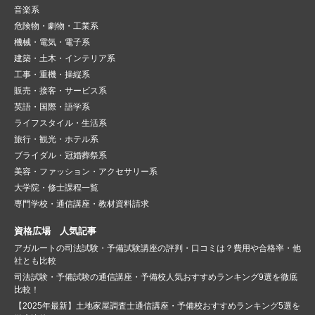
音楽系
危険物・劇物・工業系
機械・電気・電子系
建築・土木・インテリア系
工事・重機・操縦系
販売・接客・サービス系
英語・国際・語学系
ライフスタイル・生活系
旅行・観光・ホテル系
ブライダル・冠婚葬祭系
美容・ファッション・アクセサリー系
大学院・修士課程一覧
専門学校・通信講座・教材資料請求
資格広場 人気記事
アガルートの司法試験・予備試験講座の評判・口コミは？費用や合格率・他
社とも比較
司法試験・予備試験の通信講座・予備校人気おすすめランキング9選を徹底
比較！
【2025年最新】土地家屋調査士通信講座・予備校おすすめランキング5選を