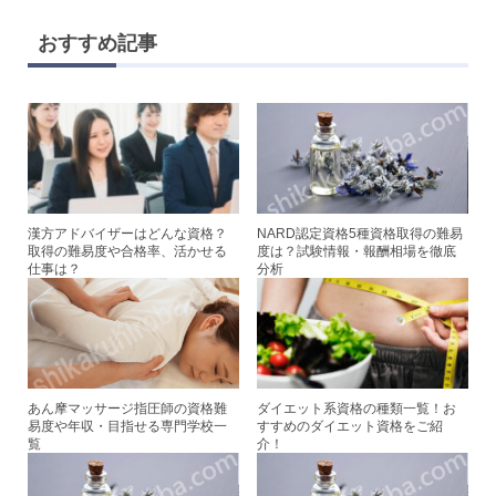
n
wi
a
nt
e
tt
c
er
おすすめ記事
er
e
e
b
st
o
o
k
漢方アドバイザーはどんな資格？
NARD認定資格5種資格取得の難易
取得の難易度や合格率、活かせる
度は？試験情報・報酬相場を徹底
仕事は？
分析
あん摩マッサージ指圧師の資格難
ダイエット系資格の種類一覧！お
易度や年収・目指せる専門学校一
すすめのダイエット資格をご紹
覧
介！