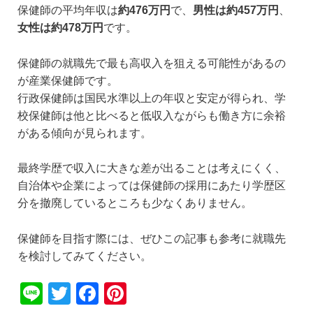
保健師の平均年収は
約476万円
で、
男性は約457万円
、
女性は約478万円
です。
保健師の就職先で最も高収入を狙える可能性があるの
が産業保健師です。
行政保健師は国民水準以上の年収と安定が得られ、学
校保健師は他と比べると低収入ながらも働き方に余裕
がある傾向が見られます。
最終学歴で収入に大きな差が出ることは考えにくく、
自治体や企業によっては保健師の採用にあたり学歴区
分を撤廃しているところも少なくありません。
保健師を目指す際には、ぜひこの記事も参考に就職先
を検討してみてください。
Li
T
F
Pi