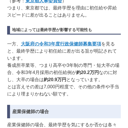
（参考：
東京都人事委員会
）
つまり、東京都では、最終学歴を理由に初任給や昇給
スピードに差が出ることはありません。
地域によっては最終学歴が影響する可能性も
一方、
大阪府の令和3年度行政保健師募集要項
を見る
と、最終学歴により初任給に差が出る旨が明記されて
います。
養成所卒業等、つまり高卒や3年制の専門・短大卒の場
合、令和3年4月採用の初任給例が
約20.2万円
なのに対
し、大卒の場合は
約20.9万円
となっています。
とは言えその差は7,000円程度で、その他の条件や手当
により埋まりかねない額です。
産業保健師の場合
産業保健師の場合、最終学歴を気にするか否かは各々