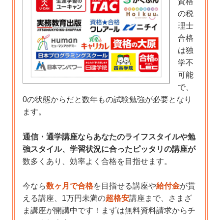
資格
の税
理士
合格
は独
学不
可能
で、
0の状態からだと数年もの試験勉強が必要となり
ます。
通信・通学講座ならあなたのライフスタイルや勉
強スタイル、学習状況に合ったピッタリの講座が
数多くあり、効率よく合格を目指せます。
今なら
数ヶ月で合格
を目指せる講座や
給付金
が貰
える講座、1万円未満の
超格安
講座まで、さまざ
ま講座が開講中です！まずは無料資料請求からチ