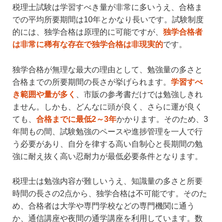
税理士試験は学習すべき量が非常に多いうえ、合格ま
での平均所要期間は10年とかなり長いです。試験制度
的には、独学合格は原理的に可能ですが、
独学合格者
は非常に稀有な存在で独学合格は非現実的
です。
独学合格が無理な最大の理由として、勉強量の多さと
合格までの所要期間の長さが挙げられます。
学習すべ
き範囲や量が多く
、市販の参考書だけでは勉強しきれ
ません。しかも、どんなに頭が良く、さらに運が良く
ても、
合格までに最低2～3年
かかります。そのため、3
年間もの間、試験勉強のペースや進捗管理を一人で行
う必要があり、自分を律する高い自制心と長期間の勉
強に耐え抜く高い忍耐力が最低必要条件となります。
税理士は勉強内容が難しいうえ、知識量の多さと所要
時間の長さの2点から、独学合格は不可能です。そのた
め、合格者は大学や専門学校などの専門機関に通う
か、通信講座や夜間の通学講座を利用しています。数