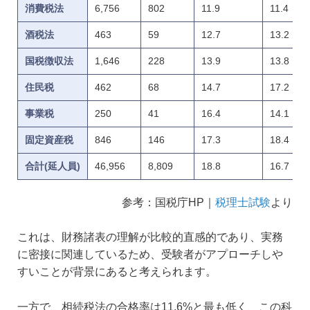
消費税法
6,756
802
11.9
11.4
酒税法
463
59
12.7
13.2
国税徴収法
1,646
228
13.9
13.8
住民税
462
68
14.7
17.2
事業税
250
41
16.4
14.1
固定資産税
846
146
17.3
18.4
合計(延人員)
46,956
8,809
18.8
16.7
参考：国税庁HP｜
税理士試験
より
これは、財務諸表の理解が比較的直感的であり、実務
に密接に関連しているため、受験者がアプローチしや
すいことが背景にあると考えられます。
一方で、相続税法の合格率は11.6%と最も低く、この科