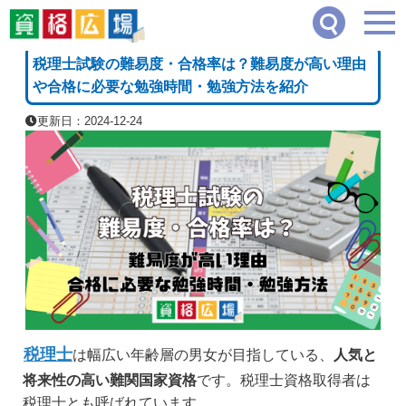
資格広場
≫
財務・金融・会計系
≫
税理士試験の難易度・合格率は？難易度が高い理
[PR]
税理士試験の難易度・合格率は？難易度が高い理由
や合格に必要な勉強時間・勉強方法を紹介
更新日：2024-12-24
税理士
は幅広い年齢層の男女が目指している、
人気と
将来性の高い難関国家資格
です。税理士資格取得者は
税理士とも呼ばれています。