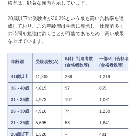
格率は、顕著な傾向を示しています。
20歳以下の受験者が36.2%という最も高い合格率を達
成しており、この年齢層は学業に専念し、比較的多く
の時間を勉強に割くことが可能であるため、高い成果
を上げています。
5科目到達者数
一部科目合格者数
年齢別
受験者数(A)
(合格者数等)
(合格者数等)
41歳以上
11,362
269
1,219
36～40歳
4,619
97
865
31～35歳
4,973
107
1,061
26～30歳
4,916
74
1,258
21～25歳
5,695
53
1,641
20歳以下
1,328
–
481