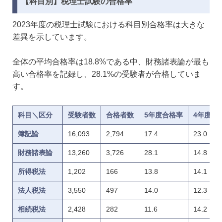
【科目別】税理士試験の合格率
2023年度の税理士試験における科目別合格率は大きな
差異を示しています。
全体の平均合格率は18.8%である中、財務諸表論が最も
高い合格率を記録し、28.1%の受験者が合格していま
す。
科目＼区分
受験者数
合格者数
5年度合格率
4年度合
簿記論
16,093
2,794
17.4
23.0
財務諸表論
13,260
3,726
28.1
14.8
所得税法
1,202
166
13.8
14.1
法人税法
3,550
497
14.0
12.3
相続税法
2,428
282
11.6
14.2