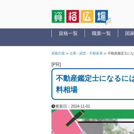
資格一覧
職業一覧
国
資格広場
≫
企業・経営・不動産系
≫
不動産鑑定士にな
[PR]
不動産鑑定士になるに
料相場
更新日：2024-11-01