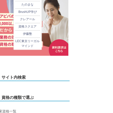
たのまな
BrushUP学び
クレアール
資格スクエア
伊藤塾
LEC東京リーガル
マインド
サイト内検索
資格の種類で選ぶ
家資格一覧