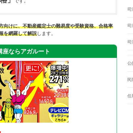
です。
司
司
方向けに、不動産鑑定士の難易度や受験資格、合格率
報を網羅して解説
します。
司
講座ならアガルート
公
民
任