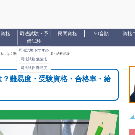
家資格
司法試験・予
民間資格
50音順
資格
備試験
司法試験 おすすめ
るには？難易度・受験資格・合格率・給料相場
司法試験 勉強法
司法試験 難易度
は？難易度・受験資格・合格率・給