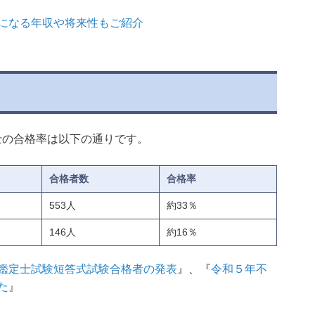
になる年収や将来性もご紹介
率
定士の合格率は以下の通りです。
合格者数
合格率
553人
約33％
146人
約16％
鑑定士試験短答式試験合格者の発表
』、『
令和５年不
た
』