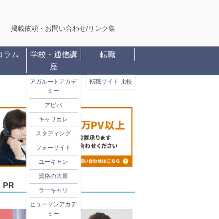
掲載依頼・お問い合わせ
/
リンク集
コラム
学校・通信講
転職
座
アガルートアカデ
転職サイト 比較
ミー
アビバ
キャリカレ
スタディング
フォーサイト
ユーキャン
資格の大原
PR
ラーキャリ
ヒューマンアカデ
ミー