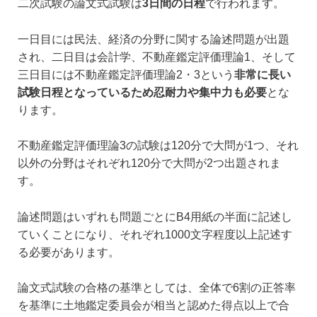
二次試験の論文式試験は
3日間の日程
で行われます。
一日目には民法、経済の分野に関する論述問題が出題
され、二日目は会計学、不動産鑑定評価理論1、そして
三日目には不動産鑑定評価理論2・3という
非常に長い
試験日程となっているため忍耐力や集中力も必要
とな
ります。
不動産鑑定評価理論3の試験は120分で大問が1つ、それ
以外の分野はそれぞれ120分で大問が2つ出題されま
す。
論述問題はいずれも問題ごとにB4用紙の半面に記述し
ていくことになり、それぞれ1000文字程度以上記述す
る必要があります。
論文式試験の合格の基準としては、全体で6割の正答率
を基準に土地鑑定委員会が相当と認めた得点以上で合