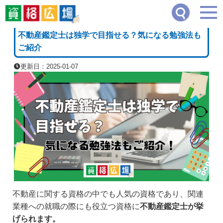
資格広場
≫
企業・経営・不動産系
≫
不動産鑑定士は独学で目指せる？気になる勉強
[PR]
不動産鑑定士は独学で目指せる？気になる勉強法も
ご紹介
更新日：2025-01-07
不動産に関する資格の中でも人気の資格であり、関連
業種への就職の際にも役立つ資格に
不動産鑑定士が挙
げられます。