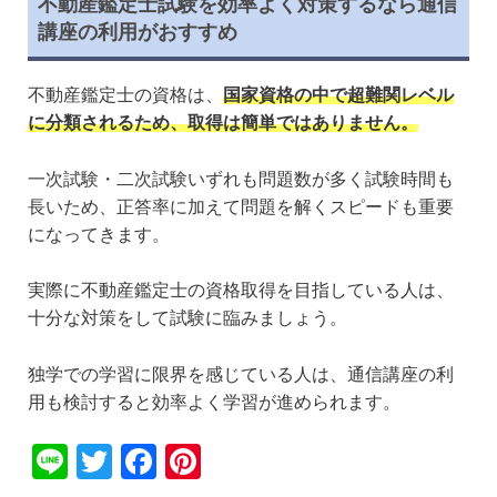
不動産鑑定士試験を効率よく対策するなら通信
講座の利用がおすすめ
不動産鑑定士の資格は、
国家資格の中で超難関レベル
に分類されるため、取得は簡単ではありません。
一次試験・二次試験いずれも問題数が多く試験時間も
長いため、正答率に加えて問題を解くスピードも重要
になってきます。
実際に不動産鑑定士の資格取得を目指している人は、
十分な対策をして試験に臨みましょう。
独学での学習に限界を感じている人は、通信講座の利
用も検討すると効率よく学習が進められます。
Li
T
F
Pi