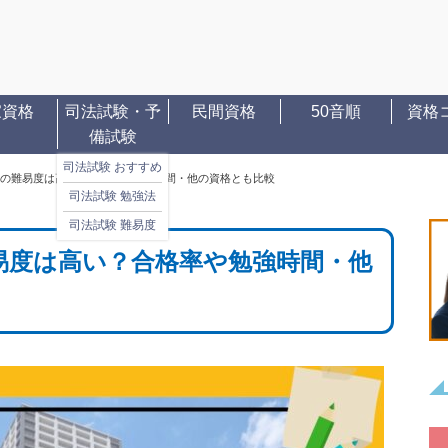
家資格
司法試験・予
民間資格
50音順
資格
備試験
司法試験 おすすめ
の難易度は高い？合格率や勉強時間・他の資格とも比較
司法試験 勉強法
司法試験 難易度
易度は高い？合格率や勉強時間・他