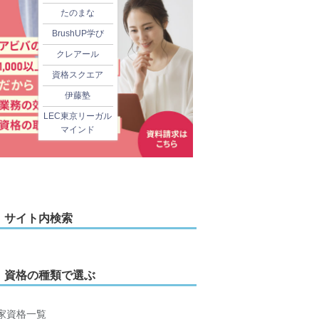
たのまな
BrushUP学び
クレアール
資格スクエア
伊藤塾
LEC東京リーガル
マインド
サイト内検索
資格の種類で選ぶ
家資格一覧