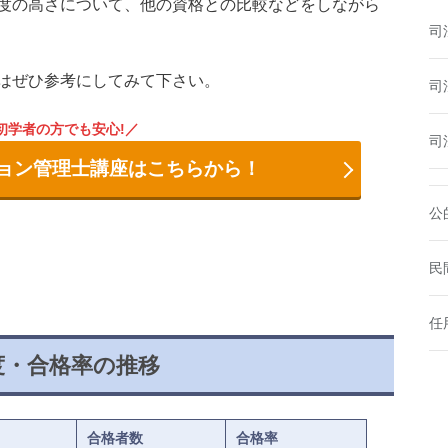
度の高さについて、他の資格との比較などをしながら
司
はぜひ参考にしてみて下さい。
司
初学者の方でも安心!
司
ョン管理士講座はこちらから！
公
民
任
度・合格率の推移
合格者数
合格率