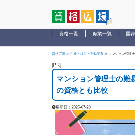
資格一覧
職業一覧
国
資格広場
≫
企業・経営・不動産系
≫
マンション管理士
[PR]
マンション管理士の難
の資格とも比較
更新日：2025-07-28