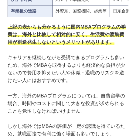
卒業後の進路
外資系、国際機関、起業等
日系企業、
上記の表からも分かるように国内MBAプログラムの学
費は、海外と比較して相対的に安く、生活費や渡航費
用が別途発生しないというメリットがあります。
キャリアを継続しながら受講できるプログラムも多い
ため、海外でMBAを取得するよりも経済的な負担が少
ないので費用を抑えたい人や休職・退職のリスクを避
けたい人にはおすすめです。
一方、海外のMBAプログラムについては、自費留学の
場合、時間やコストに関して大きな投資が求められる
ことを覚悟しなければいけません。
しかし海外ではMBAの評価が一定の認識を得ているた
め、就職面接で有利に働く場面も多いでしょう。