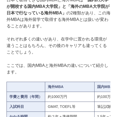
が開校する国内MBA大学院」と「海外のMBA大学院が
日本で行なっている海外MBA」
の2種類があり、この海
外MBAは海外留学で取得する海外MBAとは扱いが変わ
ることがあります。
それぞれ多くの違いがあり、在学中に置かれる環境が
違うことはもちろん、その後のキャリアも違ってくる
ことでしょう。
ここでは、国内MBAと海外MBAの違いについて紹介し
ます。
海外MBA
国内MBA
学費と費用（年間）
約1000万円
約100万～3
入試科目
GMAT, TOEFL等
筆記試験・
かかる時間
約２年＋準備期間
1.5年～3年