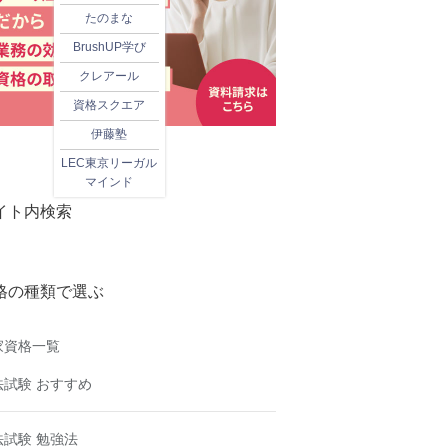
たのまな
BrushUP学び
クレアール
資格スクエア
伊藤塾
LEC東京リーガル
マインド
イト内検索
格の種類で選ぶ
家資格一覧
法試験 おすすめ
法試験 勉強法