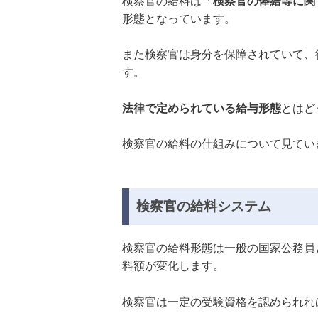
検察官の給料は
「検察官の俸給等に関
形態となっています。
また検察官は身分を保障されていて、
す。
法律で定められている給与形態
とはど
検察官の給料の仕組みについて見てい
検察官の給料システム
検察官の給料形態は一般の国家公務員
料額が変化します。
検察官は一定の受験資格を認められれ