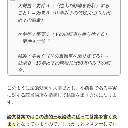
大前提：要件Ａ（「他人の財物を窃取」する
こと）→効果Ｂ（10年以下の懲役又は50万円
以下の罰金）
小前提：事実Ｃ（Ｖの自転車を乗り捨てる）
→要件Ａに該当
結論：事実Ｃ（Ｖの自転車を乗り捨てる）→
効果Ｂ（10年以下の懲役又は50万円以下の罰
金）
このように法的効果を大前提とし、小前提である事実
に対する該当箇所を指摘して結論を出す方法になりま
す。
論文答案ではこの法的三段論法に従って答案を書く決
まり
となっていますので、しっかりとマスターしてお