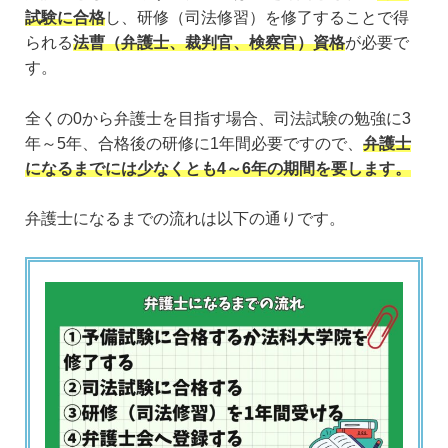
試験に合格
し、研修（司法修習）を修了することで得
られる
法曹（弁護士、裁判官、検察官）資格
が必要で
す。
全くの0から弁護士を目指す場合、司法試験の勉強に3
年～5年、合格後の研修に1年間必要ですので、
弁護士
になるまでには少なくとも4～6年の期間を要します。
弁護士になるまでの流れは以下の通りです。