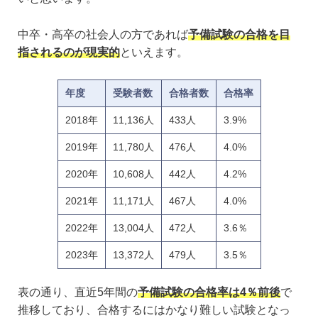
中卒・高卒の社会人の方であれば
予備試験の合格を目
指されるのが現実的
といえます。
年度
受験者数
合格者数
合格率
2018年
11,136人
433人
3.9%
2019年
11,780人
476人
4.0%
2020年
10,608人
442人
4.2%
2021年
11,171人
467人
4.0%
2022年
13,004人
472人
3.6％
2023年
13,372人
479人
3.5％
表の通り、直近5年間の
予備試験の合格率は4％前後
で
推移しており、合格するにはかなり難しい試験となっ