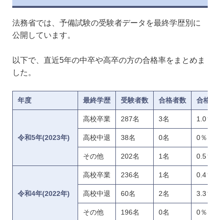
法務省では、予備試験の受験者データを最終学歴別に
公開しています。
以下で、直近5年の中卒や高卒の方の合格率をまとめま
した。
年度
最終学歴
受験者数
合格者数
合格率
高校卒業
287名
3名
1.0％
令和5年(2023年)
高校中退
38名
0名
0％
その他
202名
1名
0.5％
高校卒業
236名
1名
0.4％
令和4年(2022年)
高校中退
60名
2名
3.3％
その他
196名
0名
0％