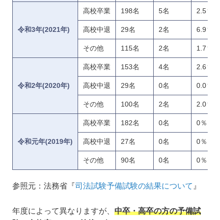
高校卒業
198名
5名
2.5％
令和3年(2021年)
高校中退
29名
2名
6.9％
その他
115名
2名
1.7％
高校卒業
153名
4名
2.6％
令和2年(2020年)
高校中退
29名
0名
0.0％
その他
100名
2名
2.0％
高校卒業
182名
0名
0％
令和元年(2019年)
高校中退
27名
0名
0％
その他
90名
0名
0％
参照元：法務省『
司法試験予備試験の結果について
』
年度によって異なりますが、
中卒・高卒の方の予備試