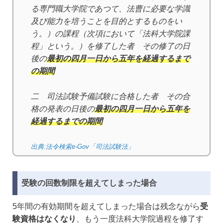
る専門職大学院であつて、法曹に必要な学識
及び能力を培うことを目的とするものをい
う。）の課程（次項において「法科大学院課
程」という。）を修了した者 その修了の日
後の
最初の四月一日から五年を経過するまで
の期間
二 司法試験予備試験に合格した者 その合
格の発表の日後の
最初の四月一日から五年を
経過するまでの期間
出典:法令検索e-Gov「司法試験法」
受験の回数制限を超えてしまった場合
5年間の有効期間を超えてしまった場合は残念ながら
受
験資格はなくなり
、もう一度法科大学院過程を修了す