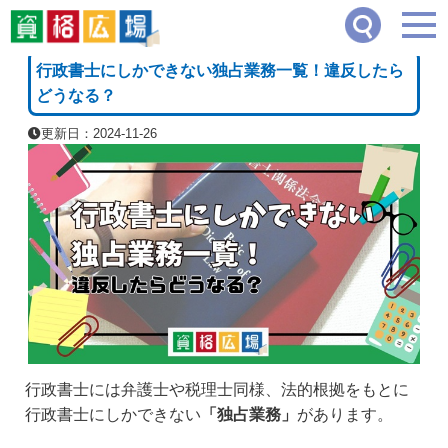
資格広場
≫
司法・法律系
≫
行政書士にしかできない独占業務一覧！違反したらどう
[PR]
行政書士にしかできない独占業務一覧！違反したら
どうなる？
更新日：2024-11-26
行政書士には弁護士や税理士同様、法的根拠をもとに
行政書士にしかできない
「独占業務」
があります。