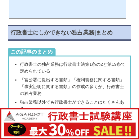
🕒️
役立つ資格・検定試験選びから取得・合格まで徹底サポート
行政書士にしかできない独占業務|まとめ
この記事のまとめ
行政書士の独占業務は行政書士法第1条の2と第19条で
定められている
「官公署に提出する書類」「権利義務に関する書類」
「事実証明に関する書類」の作成の多くが、行政書士
の独占業務
独占業務以外でも行政書士ができることはたくさんあ
る
士業の独占業務に抵触すると『懲役もしくは罰金』が
科せられる
行政書士は補助金の申請業務はできるが助成金の申請