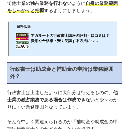
て他士業の独占業務を行わない
ように
自身の業務範囲
をしっかりと把握
するようにしましょう。
資格広場
アガルートの行政書士講座の評判・口コミは？
費用や合格率・安く受講する方法につ...
🕒️2024年7月2日
官庁などに提出する書類作成や手続きを担っている行政書士は、毎年多くの方が取得を目指し
ている人気の資格です。行政書士になるには行政書士試験を受ける必要があり、合格率は10％
行政書士は助成金と補助金の申請は業務範囲
～15％程度だとされています。もちろん独学でも資格を取得できることもありますが、効率的
外？
に合格を目指すのであれば通信講座を受講するのがおすすめです。そこでおすすめなのが、ア
ガルートの行政書士講座です。アガルートの行政書士講座は実際の試験内容を元に作成された
カリキュラムが用意されており、行政書士試験に初めて挑戦する方・受験経験者のど...
行政書士は上述したように大部分は行えるものの、
他
士業の独占業務である場合は作成できない
と少々わか
りにくい業務範囲となっています。
そんな中よく間違えられるのが『補助金や助成金の申
請は行政書士なのかどうか』という点です。