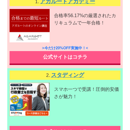
アガルートアカデミー
1.
合格率56.17%の厳選されたカ
リキュラムで一年合格！
>今だけ20%OFF実施中！<
公式サイトはコチラ
スタディング
2.
スマホ一つで受講！圧倒的安価
さが魅力！