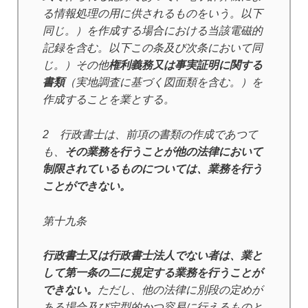
る情報処理の用に供されるものをいう。以下
同じ。）を作成する場合における当該電磁的
記録を含む。以下この条及び次条において同
じ。）その他
権利義務又は事実証明に関する
書類
（実地調査に基づく図面類を含む。）を
作成することを業とする。
2 行政書士は、前項の書類の作成であつて
も、
その業務を行うことが他の法律において
制限されているものについては、業務を行う
ことができない。
第十九条
行政書士又は行政書士法人でない者は、業と
して第一条の二に規定する業務を行うことが
できない。
ただし、他の法律に別段の定めが
ある場合及び定型的かつ容易に行えるものと