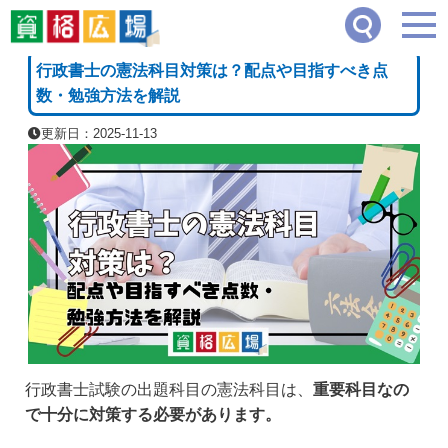
資格広場
≫
司法・法律系
≫
行政書士の憲法科目対策は？配点や目指すべき点数・勉
[PR]
行政書士の憲法科目対策は？配点や目指すべき点
数・勉強方法を解説
更新日：2025-11-13
行政書士試験の出題科目の憲法科目は、
重要科目なの
で十分に対策する必要があります。