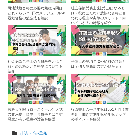
k
司法試験合格に必要な勉強時間は
社会保険労務士(社労士)はやめと
どれくらい？1日のスケジュールや
け？役に立たない悲惨な資格と言
最短合格の勉強法も解説
われる理由や実際のメリット・向
いている人の特徴を紹介
社会保険労務士の合格基準とは？
弁護士の平均年収や給料の詳細と
前年の合格点と合格率についても
は？個人事務所の方が儲かる？
紹介
法科大学院（ロースクール）入試
行政書士の平均年収は551万円！業
の難易度・倍率・合格率とは？難
務別・働き方別年収や年収アップ
易度が高い理由や対策を解説
のポイントを解説
司法・法律系