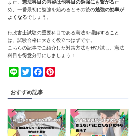
また、
憲法科目の内容は他科目の勉強にも繋がる
た
め、一番最初に勉強を始めるとその後の
勉強の効率が
よくなる
でしょう。
行政書士試験の重要科目である憲法を理解すること
は、試験合格に大きく役立つはずです。
こちらの記事でご紹介した対策方法をぜひ試し、憲法
科目を得意分野にしましょう！
Li
T
F
Pi
n
wi
a
nt
e
tt
c
er
おすすめ記事
er
e
e
b
st
o
o