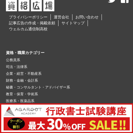
プライバシーポリシー
運営会社
お問い合わせ
記事広告の作成・掲載依頼
サイトマップ
ウェルカム通信制高校
資格・職業カテゴリー
公務員系
司法・法律系
企業・経営・不動産系
財務・金融・会計系
秘書・コンサルタント・アドバイザー系
教育・保育・学術系
医療系・医薬品系
心理・メンタル・カウンセラー系
介護・福祉・リハビリ系
健康・ボディケア系
食・調理・衛生・栄養系