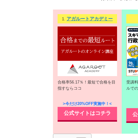
アガルートアカデミー
1.
合格率56.17％！最短で合格を目
受講
指すならココ
ルで
>今だけ20%OFF実施中！<
公式サイトはコチラ
公