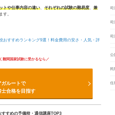
ットや仕事内容の違い
、
それぞれの試験の難易度
、
兼
司
ます。
司
司
校おすすめランキング9選！料金費用の安さ・人気・評
公
く難関国家試験に受かるなら
民
アガルートで
任
書士合格を目指す
すすめの予備校・通信講座TOP3