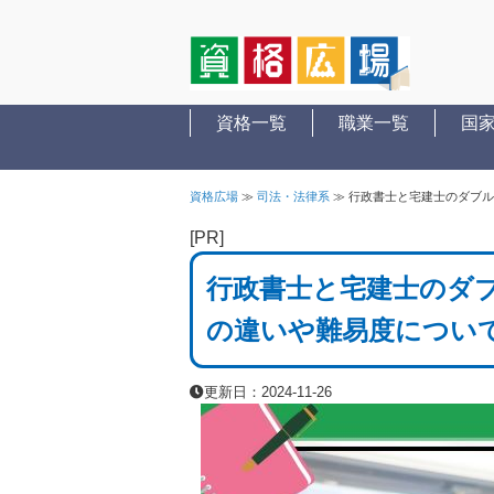
資格一覧
職業一覧
国
資格広場
≫
司法・法律系
≫
行政書士と宅建士のダブル
[PR]
行政書士と宅建士のダ
の違いや難易度につい
更新日：2024-11-26