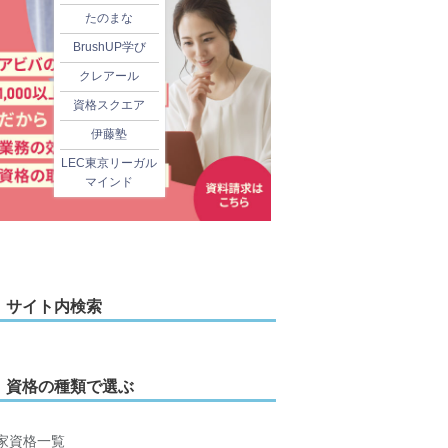
たのまな
BrushUP学び
クレアール
資格スクエア
伊藤塾
LEC東京リーガル
マインド
サイト内検索
資格の種類で選ぶ
家資格一覧