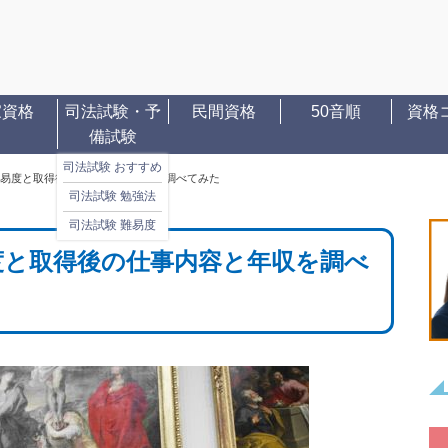
家資格
司法試験・予
民間資格
50音順
資格
備試験
司法試験 おすすめ
易度と取得後の仕事内容と年収を調べてみた
司法試験 勉強法
司法試験 難易度
度と取得後の仕事内容と年収を調べ