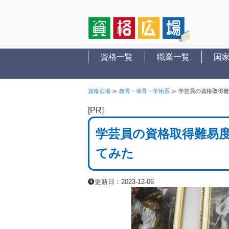
資格一覧
職業一覧
国
資格広場
≫
教育・保育・学術系
≫
学芸員の資格取得難
[PR]
学芸員の資格取得難易
てみた
更新日：2023-12-06