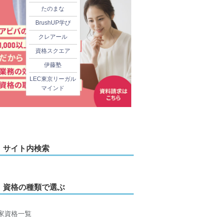
たのまな
BrushUP学び
クレアール
資格スクエア
伊藤塾
LEC東京リーガル
マインド
サイト内検索
資格の種類で選ぶ
家資格一覧