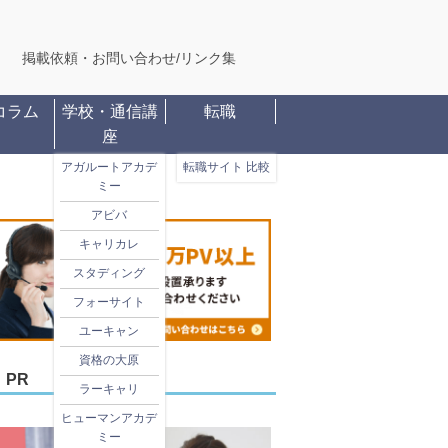
掲載依頼・お問い合わせ
/
リンク集
コラム
学校・通信講
転職
座
アガルートアカデ
転職サイト 比較
ミー
アビバ
キャリカレ
スタディング
フォーサイト
ユーキャン
資格の大原
PR
ラーキャリ
ヒューマンアカデ
ミー