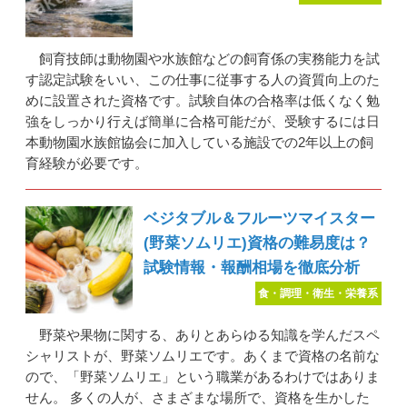
飼育技師は動物園や水族館などの飼育係の実務能力を試
す認定試験をいい、この仕事に従事する人の資質向上のた
めに設置された資格です。試験自体の合格率は低くなく勉
強をしっかり行えば簡単に合格可能だが、受験するには日
本動物園水族館協会に加入している施設での2年以上の飼
育経験が必要です。
ベジタブル＆フルーツマイスター
(野菜ソムリエ)資格の難易度は？
試験情報・報酬相場を徹底分析
食・調理・衛生・栄養系
野菜や果物に関する、ありとあらゆる知識を学んだスペ
シャリストが、野菜ソムリエです。あくまで資格の名前な
ので、「野菜ソムリエ」という職業があるわけではありま
せん。 多くの人が、さまざまな場所で、資格を生かした