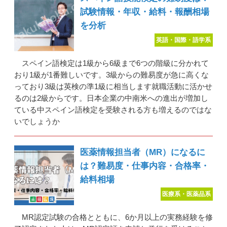
試験情報・年収・給料・報酬相場
を分析
英語・国際・語学系
スペイン語検定は1級から6級まで6つの階級に分かれて
おり1級が1番難しいです。3級からの難易度が急に高くな
っており3級は英検の準1級に相当します就職活動に活かせ
るのは2級からです。日本企業の中南米への進出が増加し
ている中スペイン語検定を受験される方も増えるのではな
いでしょうか
医薬情報担当者（MR）になるに
は？難易度・仕事内容・合格率・
給料相場
医療系・医薬品系
MR認定試験の合格とともに、6か月以上の実務経験を修