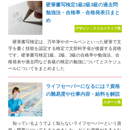
硬筆書写検定1級2級3級の過去問
勉強法・合格率・合格発表日まと
め
デザイン・クリエイティブ系
硬筆書写検定は、万年筆やボールペンといった硬筆で文
字を書く技能を認定する検定で文部科学省が後援する資格
です。硬筆書写検定1級、2級、3級の合格率や勉強法、合
格発表や過去問など各級の検定の勉強についてとスケジュ
ールについてをまとめました
ライフセーバーになるには？資格
の難易度や仕事内容・給料を解説
スポーツ系
知っているようでよく知らないライフセーバーという資
格・職業についてをまとめました、どんな資格があるとな