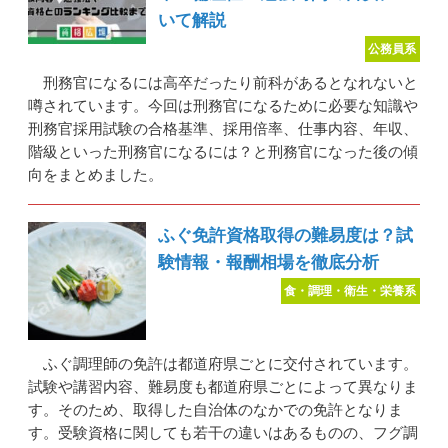
いて解説
公務員系
刑務官になるには高卒だったり前科があるとなれないと
噂されています。今回は刑務官になるために必要な知識や
刑務官採用試験の合格基準、採用倍率、仕事内容、年収、
階級といった刑務官になるには？と刑務官になった後の傾
向をまとめました。
ふぐ免許資格取得の難易度は？試
験情報・報酬相場を徹底分析
食・調理・衛生・栄養系
ふぐ調理師の免許は都道府県ごとに交付されています。
試験や講習内容、難易度も都道府県ごとによって異なりま
す。そのため、取得した自治体のなかでの免許となりま
す。受験資格に関しても若干の違いはあるものの、フグ調