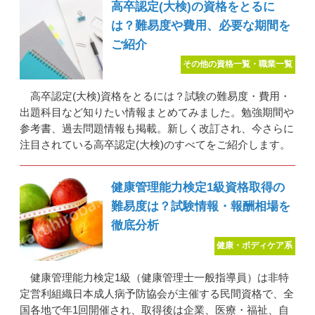
高卒認定(大検)の資格をとるに
は？難易度や費用、必要な期間を
ご紹介
その他の資格一覧・職業一覧
高卒認定(大検)資格をとるには？試験の難易度・費用・
出題科目など知りたい情報まとめてみました。勉強期間や
参考書、過去問題情報も掲載。新しく改訂され、今さらに
注目されている高卒認定(大検)のすべてをご紹介します。
健康管理能力検定1級資格取得の
難易度は？試験情報・報酬相場を
徹底分析
健康・ボディケア系
健康管理能力検定1級（健康管理士一般指導員）は非特
定営利組織日本成人病予防協会が主催する民間資格で、全
国各地で年1回開催され、取得後は企業、医療・福祉、自