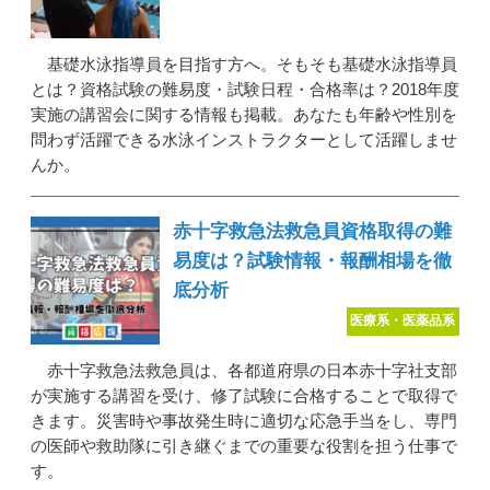
基礎水泳指導員を目指す方へ。そもそも基礎水泳指導員
とは？資格試験の難易度・試験日程・合格率は？2018年度
実施の講習会に関する情報も掲載。あなたも年齢や性別を
問わず活躍できる水泳インストラクターとして活躍しませ
んか。
赤十字救急法救急員資格取得の難
易度は？試験情報・報酬相場を徹
底分析
医療系・医薬品系
赤十字救急法救急員は、各都道府県の日本赤十字社支部
が実施する講習を受け、修了試験に合格することで取得で
きます。災害時や事故発生時に適切な応急手当をし、専門
の医師や救助隊に引き継ぐまでの重要な役割を担う仕事で
す。