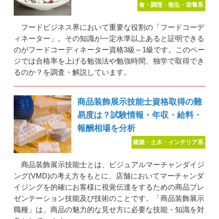
食・調理・衛生・栄養系
フードビジネス界において重要な役割の「フードコーデ
ィネーター」。その知識が一定水準以上あると証明できる
のがフードコーディネーター資格3級～1級です。このペー
ジでは合格率を上げる勉強法や勉強時間、独学で取得でき
るのか？を調査・解説しています。
商品装飾展示技能士資格取得の難
易度は？試験情報・年収・給料・
報酬相場を分析
建築・土木・インテリア系
商品装飾展示技能士とは、ビジュアルマーチャンダイジ
ング(VMD)の考え方をもとに、店舗においてマーチャンダ
イジングを的確にお客様に視覚伝達をするための商品プレ
ゼンテーション技能及び技術のことです。「商品装飾展示
職種」は、商品の魅力的な見せ方に必要な技能・知識を対