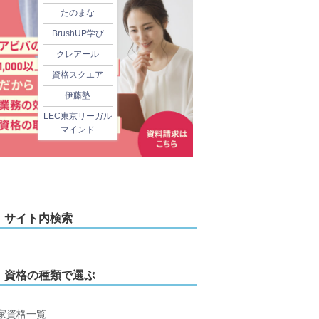
たのまな
BrushUP学び
クレアール
資格スクエア
伊藤塾
LEC東京リーガル
マインド
サイト内検索
資格の種類で選ぶ
家資格一覧