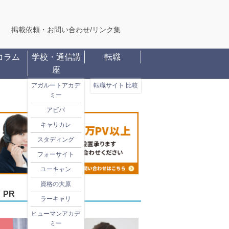
掲載依頼・お問い合わせ
/
リンク集
コラム
学校・通信講
転職
座
アガルートアカデ
転職サイト 比較
ミー
アビバ
キャリカレ
スタディング
フォーサイト
ユーキャン
資格の大原
PR
ラーキャリ
ヒューマンアカデ
ミー