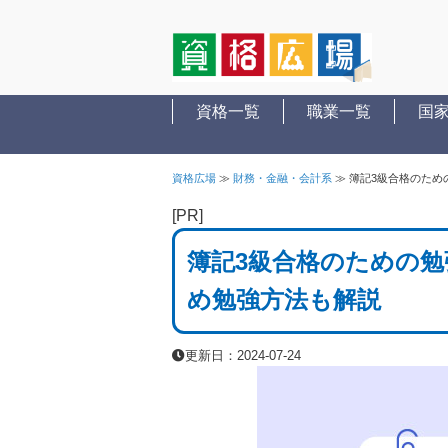
資格一覧
職業一覧
国
資格広場
≫
財務・金融・会計系
≫
簿記3級合格のため
[PR]
簿記3級合格のための
め勉強方法も解説
更新日：2024-07-24