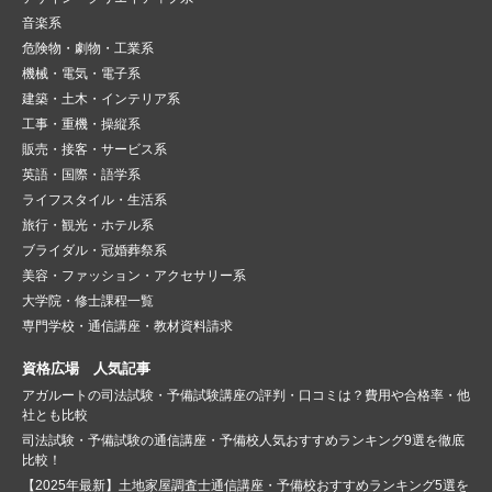
音楽系
危険物・劇物・工業系
機械・電気・電子系
建築・土木・インテリア系
工事・重機・操縦系
販売・接客・サービス系
英語・国際・語学系
ライフスタイル・生活系
旅行・観光・ホテル系
ブライダル・冠婚葬祭系
美容・ファッション・アクセサリー系
大学院・修士課程一覧
専門学校・通信講座・教材資料請求
資格広場 人気記事
アガルートの司法試験・予備試験講座の評判・口コミは？費用や合格率・他
社とも比較
司法試験・予備試験の通信講座・予備校人気おすすめランキング9選を徹底
比較！
【2025年最新】土地家屋調査士通信講座・予備校おすすめランキング5選を