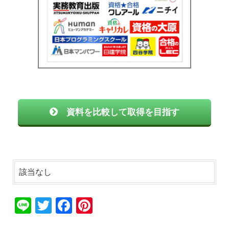
資料を比較して取得を目指す
該当なし
Li
T
F
Pi
n
wi
a
nt