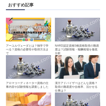
e
tt
c
er
おすすめ記事
er
e
e
b
st
o
o
k
アーユルヴェーダとは？独学で学
NARD認定資格5種資格取得の難易
べる？資格の必要性や取得方法ま
度は？試験情報・報酬相場を徹底
で
分析
アロマコーディネーター資格の仕
漢方アドバイザーはどんな資格？
事内容や試験情報を調査しました
取得の難易度や合格率、活かせる
仕事は？