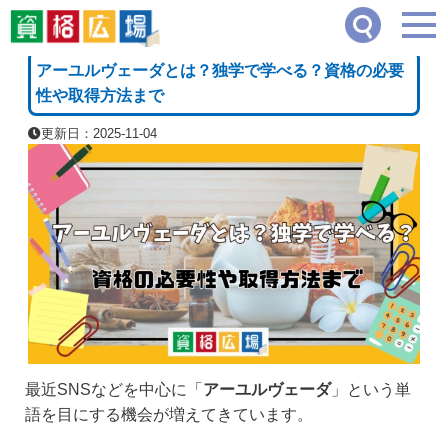
資格広場
≫
健康・ボディケア系
≫
アーユルヴェーダとは？独学で学べる？資格の必
[PR]
アーユルヴェーダとは？独学で学べる？資格の必要
性や取得方法まで
更新日：2025-11-04
最近SNSなどを中心に「
アーユルヴェーダ
」という単
語を目にする機会が増えてきています。