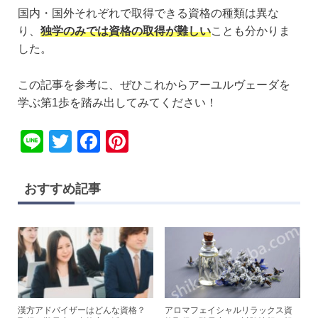
国内・国外それぞれで取得できる資格の種類は異な
り、
独学のみでは資格の取得が難しい
ことも分かりま
した。
この記事を参考に、ぜひこれからアーユルヴェーダを
学ぶ第1歩を踏み出してみてください！
Li
T
F
Pi
n
wi
a
nt
e
tt
c
er
おすすめ記事
er
e
e
b
st
o
o
k
漢方アドバイザーはどんな資格？
アロマフェイシャルリラックス資