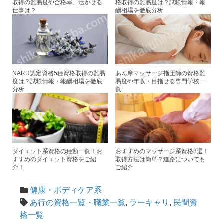
取得の難易度や合格率、活かせる
格取得の難易度は？試験情報・報
仕事は？
酬相場を徹底分析
NARD認定資格5種資格取得の難易
あん摩マッサージ指圧師の資格難
度は？試験情報・報酬相場を徹底
易度や年収・目指せる専門学校一
分析
覧
ダイエット系資格の種類一覧！お
おすすめのマッサージ系資格8選！
すすめのダイエット資格をご紹
取得方法は簡単？進路についても
介！
ご紹介
健康・ボディケア系
あ行の資格一覧・職業一覧
,
ラーキャリ
,
民間資
格一覧