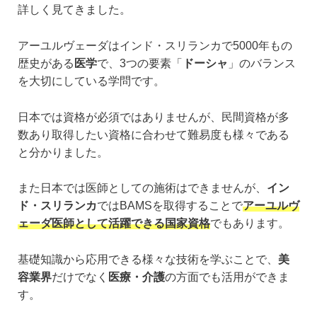
詳しく見てきました。
アーユルヴェーダはインド・スリランカで5000年もの
歴史がある
医学
で、3つの要素「
ドーシャ
」のバランス
を大切にしている学問です。
日本では資格が必須ではありませんが、民間資格が多
数あり取得したい資格に合わせて難易度も様々である
と分かりました。
また日本では医師としての施術はできませんが、
イン
ド・スリランカ
ではBAMSを取得することで
アーユルヴ
ェーダ医師として活躍できる国家資格
でもあります。
基礎知識から応用できる様々な技術を学ぶことで、
美
容業界
だけでなく
医療・介護
の方面でも活用ができま
す。