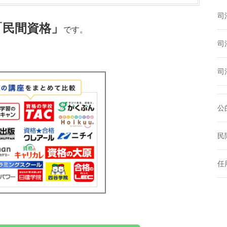
司
「民間資格」
です。
司
司
公
民
任