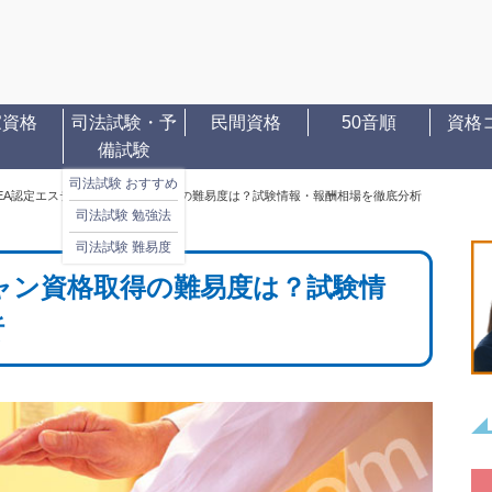
家資格
司法試験・予
民間資格
50音順
資格
備試験
司法試験 おすすめ
EA認定エステティシャン資格取得の難易度は？試験情報・報酬相場を徹底分析
司法試験 勉強法
司法試験 難易度
ャン資格取得の難易度は？試験情
析