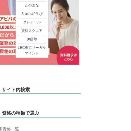
たのまな
BrushUP学び
クレアール
資格スクエア
伊藤塾
LEC東京リーガル
マインド
サイト内検索
資格の種類で選ぶ
家資格一覧