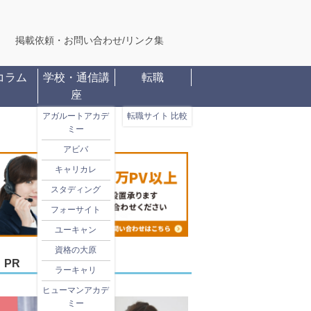
掲載依頼・お問い合わせ
/
リンク集
コラム
学校・通信講
転職
座
アガルートアカデ
転職サイト 比較
ミー
アビバ
キャリカレ
スタディング
フォーサイト
ユーキャン
資格の大原
PR
ラーキャリ
ヒューマンアカデ
ミー