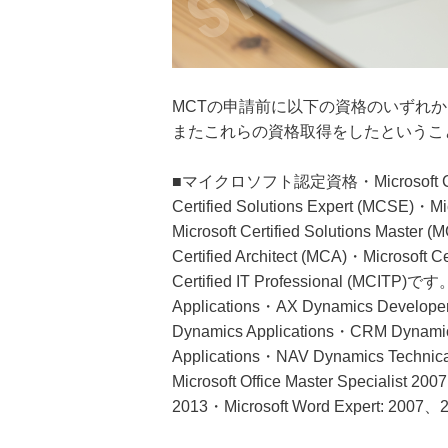
MCTの申請前に以下の資格のいずれ
またこれらの資格取得をしたというこ
■マイクロソフト認定資格・Microsoft Certifi
Certified Solutions Expert (MCSE)・Mi
Microsoft Certified Solutions Master
Certified Architect (MCA)・Microsoft C
Certified IT Professional (MCITP
Applications・AX Dynamics Developer
Dynamics Applications・CRM Dynam
Applications・NAV Dynamics Techn
Microsoft Office Master Specialist
2013・Microsoft Word Expert: 20