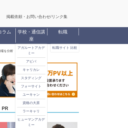
掲載依頼・お問い合わせ
/
リンク集
コラム
学校・通信講
転職
座
アガルートアカデ
転職サイト 比較
相場を分析
ミー
アビバ
キャリカレ
スタディング
フォーサイト
ユーキャン
資格の大原
PR
ラーキャリ
ヒューマンアカデ
ミー