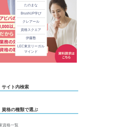
たのまな
BrushUP学び
クレアール
資格スクエア
伊藤塾
LEC東京リーガル
マインド
サイト内検索
資格の種類で選ぶ
家資格一覧