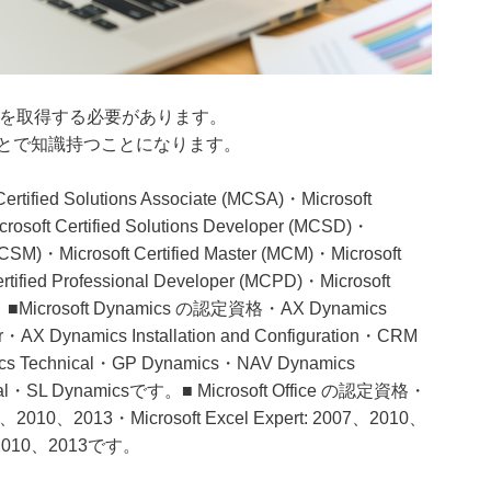
かを取得する必要があります。
とで知識持つことになります。
ed Solutions Associate (MCSA)・Microsoft
crosoft Certified Solutions Developer (MCSD)・
 (MCSM)・Microsoft Certified Master (MCM)・Microsoft
ertified Professional Developer (MCPD)・Microsoft
)です。■Microsoft Dynamics の認定資格・AX Dynamics
・AX Dynamics Installation and Configuration・CRM
ics Technical・GP Dynamics・NAV Dynamics
ical・SL Dynamicsです。■ Microsoft Office の認定資格・
 2007、2010、2013・Microsoft Excel Expert: 2007、2010、
07、2010、2013です。