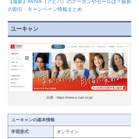
【最新】AVIVA（アビバ）のクーポンやセールは？最新
の割引・キャンペーン情報まとめ
Webクリエイター能力認定試験
AutoCAD ユーザー試験
ユーキャン
CAD利用技術者試験
P検
生成AIパスポート
IT知識
ITパスポート
基本情報技術者
出典：https://www.u-can.co.jp/
ユーキャンの基本情報
学習形式
オンライン