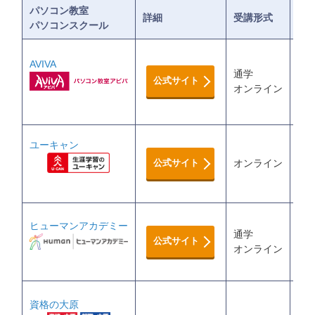
パソコン教室
詳細
受講形式
料
パソコンスクール
AVIVA
通学
学金
公式サイト
オンライン
受講
ユーキャン
6,
公式サイト
オンライン
MO
ヒューマンアカデミー
通学
13
公式サイト
オンライン
MO
資格の大原