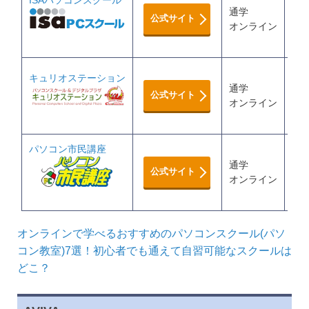
ISAパソコンスクール
38
通学
公式サイト
※
オンライン
MO
毎日
キュリオステーション
通学
毎日
公式サイト
オンライン
毎日
MO
パソコン市民講座
1時
通学
公式サイト
※
オンライン
MO
オンラインで学べるおすすめのパソコンスクール(パソ
コン教室)7選！初心者でも通えて自習可能なスクールは
どこ？