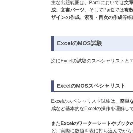
主な出題範囲は、Part1においては
文
成、文書バーツ
、そしてPart2では
複
ザインの作成、索引・目次の作成
等幅
ExcelのMOS試験
次にExcelの試験のスペシャリスト
ExcelのMOSスペシャリスト
Excelのスペシャリスト試験は、
簡単
成
など基本的なExcelの操作を理解
また
Excelのワークーシートやブッ
ど、実際に数値を表に打ち込んでから