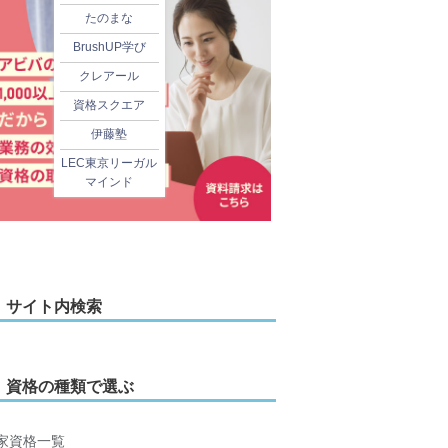
たのまな
BrushUP学び
クレアール
資格スクエア
伊藤塾
LEC東京リーガル
マインド
サイト内検索
資格の種類で選ぶ
家資格一覧