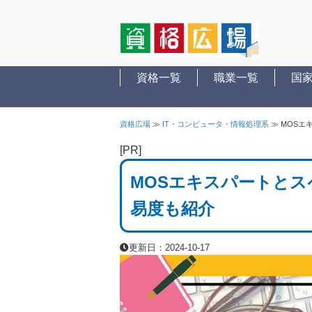
資格一覧
職業一覧
国
資格広場
≫
IT・コンピュータ・情報処理系
≫
MOSエ
[PR]
MOSエキスパートと
易度も紹介
更新日：2024-10-17