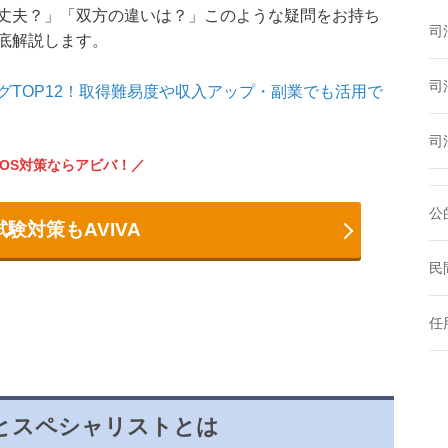
丈夫？」「双方の違いは？」このような疑問をお持ち
司
底解説します。
司
TOP12！取得難易度や収入アップ・副業でも活用で
司
MOS対策ならアビバ！
公
試験対策もAVIVA
民
任
とスペシャリストとは