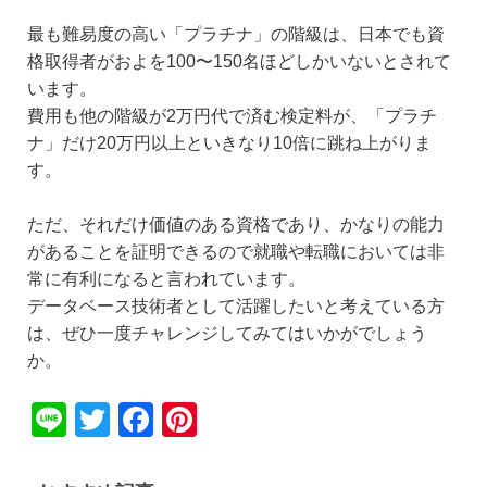
最も難易度の高い「プラチナ」の階級は、日本でも資
格取得者がおよを100〜150名ほどしかいないとされて
います。
費用も他の階級が2万円代で済む検定料が、「プラチ
ナ」だけ20万円以上といきなり10倍に跳ね上がりま
す。
ただ、それだけ価値のある資格であり、かなりの能力
があることを証明できるので就職や転職においては非
常に有利になると言われています。
データベース技術者として活躍したいと考えている方
は、ぜひ一度チャレンジしてみてはいかがでしょう
か。
Li
T
F
Pi
n
wi
a
nt