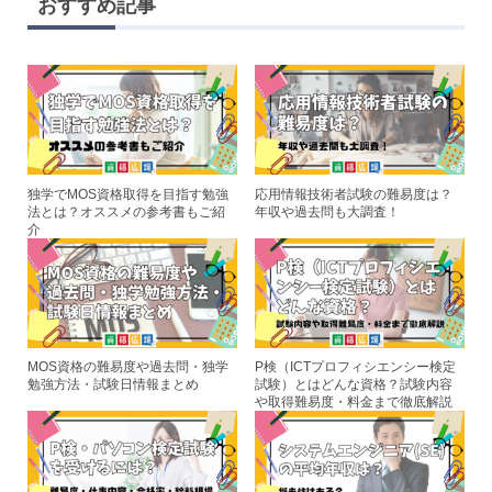
e
tt
c
er
おすすめ記事
er
e
e
b
st
o
o
k
独学でMOS資格取得を目指す勉強
応用情報技術者試験の難易度は？
法とは？オススメの参考書もご紹
年収や過去問も大調査！
介
MOS資格の難易度や過去問・独学
P検（ICTプロフィシエンシー検定
勉強方法・試験日情報まとめ
試験）とはどんな資格？試験内容
や取得難易度・料金まで徹底解説