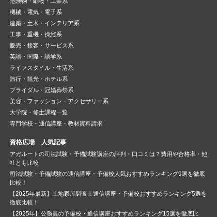
危険物・劇物・工業系
機械・電気・電子系
建築・土木・インテリア系
工事・重機・操縦系
販売・接客・サービス系
英語・国際・語学系
ライフスタイル・生活系
旅行・観光・ホテル系
ブライダル・冠婚葬祭系
美容・ファッション・アクセサリー系
大学院・修士課程一覧
専門学校・通信講座・教材資料請求
資格広場 人気記事
アガルートの司法試験・予備試験講座の評判・口コミは？費用や合格率・他
社とも比較
司法試験・予備試験の通信講座・予備校人気おすすめランキング9選を徹底
比較！
【2025年最新】土地家屋調査士通信講座・予備校おすすめランキング5選を
徹底比較！
【2025年】公務員の予備校・通信講座おすすめランキング15選を徹底比