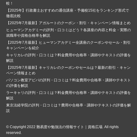
較！
【2025年】行政書士おすすめの通信講座・予備校15社をランキング形式で
徹底比較
【2025年7月最新】アガルートのクーポン・割引・キャンペーン情報まとめ
ヒューマンアカデミーの評判・口コミはどう？各講座の内容と料金・実際の
就職率や資格合格率を解説
【2025年7月最新】ヒューマンアカデミー全講座のクーポンやセール・割引
キャンペーンを紹介
キャリカレの評判・口コミは？料金費用や合格率・講師やテキストの評価を
解説
【2025年7月最新】キャリカレのクーポンやセールは？最新の割引・キャン
ペーン情報まとめ
パソコン教室アビバの評判・口コミは？料金費用や合格率・講師やテキスト
の評価を解説
ラーキャリの評判・口コミは？料金費用や合格率・講師やテキストの評価を
解説
東京法経学院の評判・口コミは？費用や合格率・講師やテキストの評価を解
説
© Copyright 2022
難易度や勉強法の情報サイト｜資格広場
. All rights
reserved.