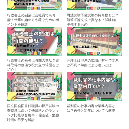
o
k
行政書士の副業は会社員でも可
司法試験予備試験の持ち物とは？
能！仕事の始め方や稼ぐためのポ
短答式論文式で異なる？試験前に
イントを解説
準備するもの
行政書士の勉強は時間の無駄？資
弁理士は理系の知識が有利で文系
格取得の価値や役に立つ場面をご
は不利？学部による違いとは
紹介！
国立国会図書館職員の採用試験の
裁判官の仕事内容や業務内容と
難易度は高い？他資格とのランキ
は？再任と定年についても解説
ング比較や合格率・偏差値・勉強
時間の目安を解説