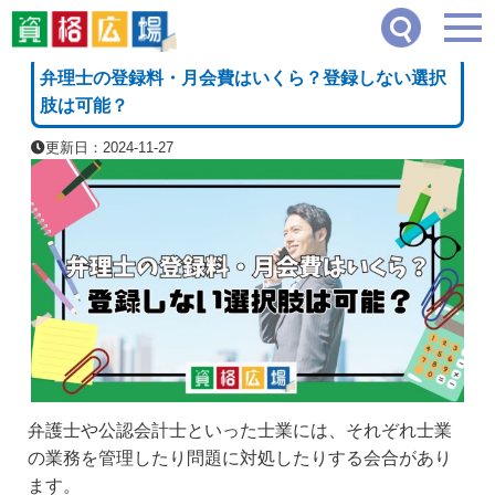
資格広場
≫
司法・法律系
≫
弁理士の登録料・月会費はいくら？登録しない選択肢は
[PR]
弁理士の登録料・月会費はいくら？登録しない選択
肢は可能？
更新日：2024-11-27
弁護士や公認会計士といった士業には、それぞれ士業
の業務を管理したり問題に対処したりする会合があり
ます。