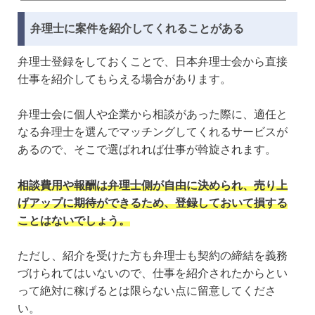
🕒️2024年4月25日
弁理士とは、「特許」「実用新案」「意匠」「商標」といった知的財産のスペシャリストとし
弁理士に案件を紹介してくれることがある
て、おもに権利化および問題解決のサポートをする人のことを指します。専門性が高く国家資
格を取得しなければならないため、なるのにはハードルが高い仕事です。弁理士の平均年収は
おおよそ約1,122万円と言われていますが、実際には事務所の規模や勤務先の職位などでも変わ
弁理士登録をしておくことで、日本弁理士会から直接
ってきます。そこで今回は、弁理士の平均年収や職場ごとの年収、弁理士として年収アップを
目指す方法についてご紹介します。これから弁理士を目指す方や興味のある方はぜひ...
仕事を紹介してもらえる場合があります。
弁理士会に個人や企業から相談があった際に、適任と
なる弁理士を選んでマッチングしてくれるサービスが
あるので、そこで選ばれれば仕事が斡旋されます。
相談費用や報酬は弁理士側が自由に決められ、売り上
げアップに期待ができるため、登録しておいて損する
ことはないでしょう。
ただし、紹介を受けた方も弁理士も契約の締結を義務
づけられてはいないので、仕事を紹介されたからとい
って絶対に稼げるとは限らない点に留意してくださ
い。