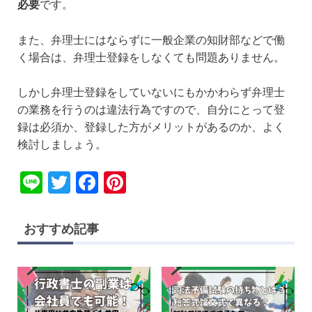
必要
です。
また、弁理士にはならずに一般企業の知財部などで働
く場合は、弁理士登録をしなくても問題ありません。
しかし弁理士登録をしていないにもかかわらず弁理士
の業務を行うのは違法行為ですので、自分にとって登
録は必須か、登録した方がメリットがあるのか、よく
検討しましょう。
Li
T
F
Pi
n
wi
a
nt
e
tt
c
er
おすすめ記事
er
e
e
b
st
o