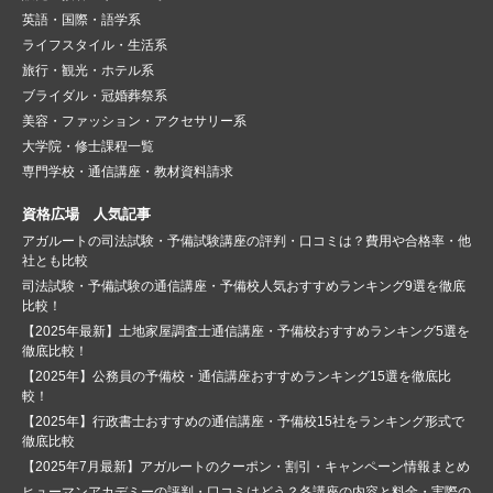
英語・国際・語学系
ライフスタイル・生活系
旅行・観光・ホテル系
ブライダル・冠婚葬祭系
美容・ファッション・アクセサリー系
大学院・修士課程一覧
専門学校・通信講座・教材資料請求
資格広場 人気記事
アガルートの司法試験・予備試験講座の評判・口コミは？費用や合格率・他
社とも比較
司法試験・予備試験の通信講座・予備校人気おすすめランキング9選を徹底
比較！
【2025年最新】土地家屋調査士通信講座・予備校おすすめランキング5選を
徹底比較！
【2025年】公務員の予備校・通信講座おすすめランキング15選を徹底比
較！
【2025年】行政書士おすすめの通信講座・予備校15社をランキング形式で
徹底比較
【2025年7月最新】アガルートのクーポン・割引・キャンペーン情報まとめ
ヒューマンアカデミーの評判・口コミはどう？各講座の内容と料金・実際の