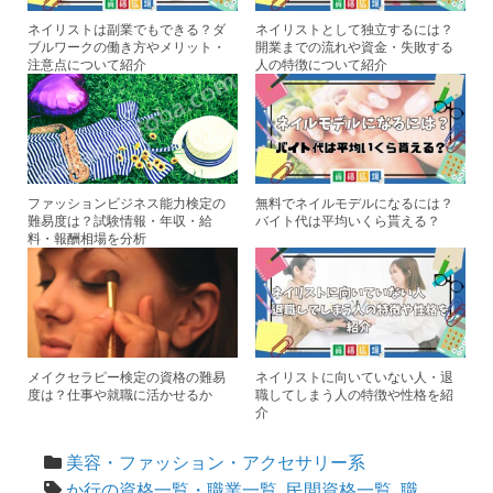
k
ネイリストは副業でもできる？ダ
ネイリストとして独立するには？
ブルワークの働き方やメリット・
開業までの流れや資金・失敗する
注意点について紹介
人の特徴について紹介
ファッションビジネス能力検定の
無料でネイルモデルになるには？
難易度は？試験情報・年収・給
バイト代は平均いくら貰える？
料・報酬相場を分析
メイクセラピー検定の資格の難易
ネイリストに向いていない人・退
度は？仕事や就職に活かせるか
職してしまう人の特徴や性格を紹
介
美容・ファッション・アクセサリー系
か行の資格一覧・職業一覧
,
民間資格一覧
,
職