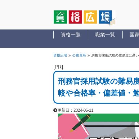
資格一覧
職業一覧
国
資格広場
≫
公務員系
≫
刑務官採用試験の難易度は高い
[PR]
刑務官採用試験の難易
較や合格率・偏差値・
更新日：2024-06-11