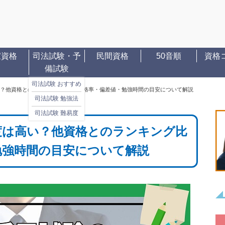
家資格
司法試験・予
民間資格
50音順
資格
備試験
司法試験 おすすめ
？他資格とのランキング比較や合格率・偏差値・勉強時間の目安について解説
司法試験 勉強法
司法試験 難易度
度は高い？他資格とのランキング比
勉強時間の目安について解説