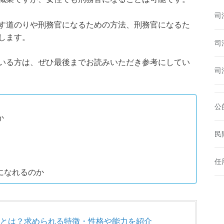
司
す道のりや刑務官になるための方法、刑務官になるた
します。
司
いる方は、ぜひ最後までお読みいただき参考にしてい
司
公
か
民
任
になれるのか
とは？求められる特徴・性格や能力を紹介