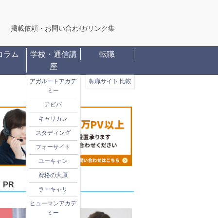
掲載依頼・お問い合わせ
/
リンク集
コラム
学校・通信講
転職
座
アガルートアカデ
転職サイト 比較
ミー
アビバ
キャリカレ
スタディング
フォーサイト
ユーキャン
資格の大原
PR
ラーキャリ
ヒューマンアカデ
ミー