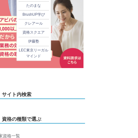
たのまな
BrushUP学び
クレアール
資格スクエア
伊藤塾
LEC東京リーガル
マインド
サイト内検索
資格の種類で選ぶ
家資格一覧