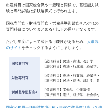
出題科目は国家総合職や一般職と同様で、基礎能力試
験と専門試験は多肢選択式で行われます。
国税専門官・財務専門官・労働基準監督官それぞれの
専門科目についてまとめると以下の通りとなります。
ただし年度によって替わる可能性があるため、
人事院
のサイト
をチェックするようにしましょう。
【必須科目】民法・商法、会計学
国税専門官
【選択科目】憲法・行政法、経済学、政治
【必須科目】憲法・行政法、経済学・財政
財務専門官
【選択科目】民法・商法、統計学、政治学
【必須科目】労働法、労働事情
労働基準監督官A
【選択科目】憲法、経済学、社会学など7
国家公務員一般職試験(旧II種・III種)の難易度は高い？他