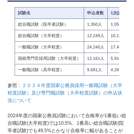
試験名
申込者数
1次試験合
総合職試験（院卒者試験）
1,350人
1,057人
総合職試験（大卒程度）
12,249人
10,141人
一般職試験（大卒程度）
24,240人
17,463人
国税専門官採用試験（大卒程度）
12,161人
5,910人
一般職試験（高卒程度）
9,681人
4,269人
参照：
２０２４年度国家公務員採用一般職試験（大卒
程度試験）及び専門職試験（大卒程度試験）の申込状
況について
2024年度の国家公務員試験において合格率が1番低い総
合職試験(大卒程度)では10.5%、1番高い総合職試験(院
卒者試験)でも49.5%とかなり合格率に幅があることが