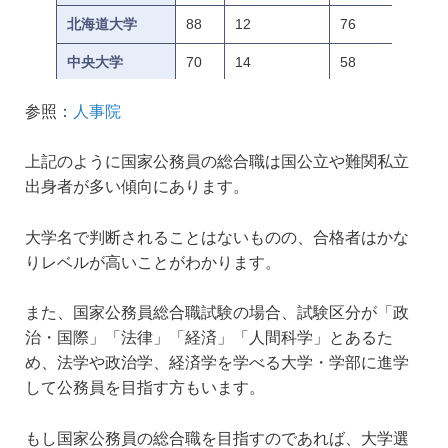
北海道大学
88
12
76
中央大学
70
14
58
大阪大学
66
12
52
参照：
人事院
立命館大学
64
5
62
上記のように国家公務員の総合職は国公立や難関私立
東京かがく大学
57
12
54
出身者が多い傾向にあります。
筑波大学
50
3
3
大学名で判断されることはないものの、合格者はかな
りレベルが高いことがわかります。
また、国家公務員総合職試験の場合、試験区分が「政
治・国際」「法律」「経済」「人間科学」とあるた
め、法学や政治学、経済学を学べる大学・学部に進学
して公務員を目指す方もいます。
もし国家公務員の総合職を目指すのであれば、大学選