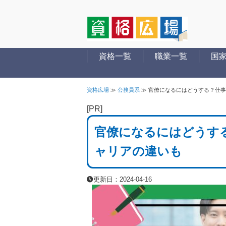
資格一覧
職業一覧
国
資格広場
≫
公務員系
≫
官僚になるにはどうする？仕事
[PR]
官僚になるにはどうす
ャリアの違いも
更新日：2024-04-16