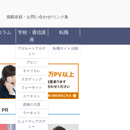
掲載依頼・お問い合わせ
/
リンク集
コラム
学校・通信講
転職
座
アガルートアカデ
転職サイト 比較
ミー
アビバ
キャリカレ
スタディング
フォーサイト
ユーキャン
資格の大原
PR
ラーキャリ
ヒューマンアカデ
ミー