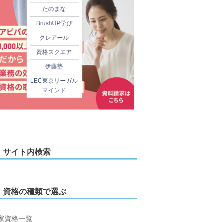
たのまな
BrushUP学び
クレアール
資格スクエア
伊藤塾
LEC東京リーガル
マインド
サイト内検索
資格の種類で選ぶ
家資格一覧