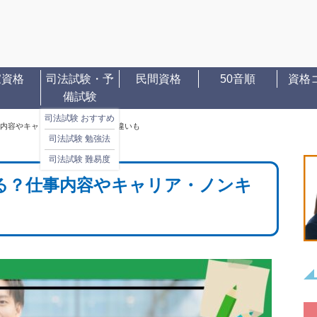
家資格
司法試験・予
民間資格
50音順
資格
備試験
司法試験 おすすめ
内容やキャリア・ノンキャリアの違いも
司法試験 勉強法
司法試験 難易度
る？仕事内容やキャリア・ノンキ