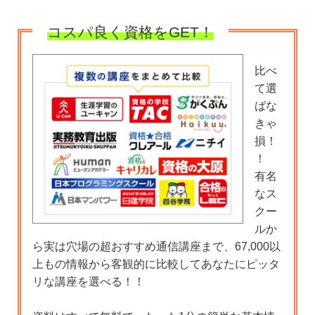
コスパ良く資格をGET！
比べ
て選
ばな
きゃ
損！
！
有名
なス
クー
ルか
ら実は穴場の超おすすめ通信講座まで、67,000以
上もの情報から客観的に比較してあなたにピッタ
リな講座を選べる！！