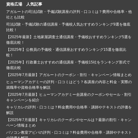
資格広場 人気記事
アガルートの司法試験・予備試験講座の評判・口コミは？費用や合格率・他
社とも比較
司法試験・予備試験の通信講座・予備校人気おすすめランキング9選を徹底
比較！
【2025年最新】土地家屋調査士通信講座・予備校おすすめランキング5選を
徹底比較！
【2025年】公務員の予備校・通信講座おすすめランキング15選を徹底比
較！
【2025年】行政書士おすすめの通信講座・予備校15社をランキング形式で
徹底比較
【2025年7月最新】アガルートのクーポン・割引・キャンペーン情報まとめ
ヒューマンアカデミーの評判・口コミはどう？各講座の内容と料金・実際の
就職率や資格合格率を解説
【2025年7月最新】ヒューマンアカデミー全講座のクーポンやセール・割引
キャンペーンを紹介
キャリカレの評判・口コミは？料金費用や合格率・講師やテキストの評価を
解説
【2025年7月最新】キャリカレのクーポンやセールは？最新の割引・キャン
ペーン情報まとめ
パソコン教室アビバの評判・口コミは？料金費用や合格率・講師やテキスト