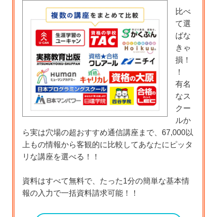
比べ
て選
ばな
きゃ
損！
！
有名
なス
クー
ルか
ら実は穴場の超おすすめ通信講座まで、67,000以
上もの情報から客観的に比較してあなたにピッタ
リな講座を選べる！！
資料はすべて無料で、たった1分の簡単な基本情
報の入力で一括資料請求可能！！