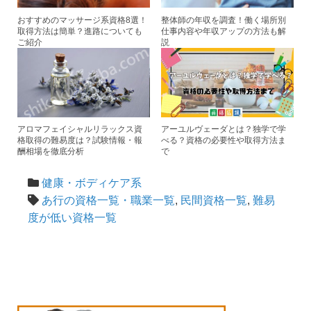
おすすめのマッサージ系資格8選！
整体師の年収を調査！働く場所別
取得方法は簡単？進路についても
仕事内容や年収アップの方法も解
ご紹介
説
アロマフェイシャルリラックス資
アーユルヴェーダとは？独学で学
格取得の難易度は？試験情報・報
べる？資格の必要性や取得方法ま
酬相場を徹底分析
で
健康・ボディケア系
あ行の資格一覧・職業一覧
,
民間資格一覧
,
難易
度が低い資格一覧