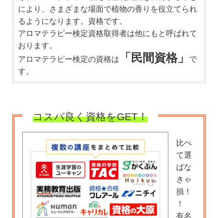
により、さまざまな場面で植物の香りを役立てられ
るようになります。資格です。
アロマテラピー検定資格取得者は他にもと呼ばれて
おります。
「民間資格」
アロマテラピー検定の資格は
で
す。
コスパ良く資格をGET！
比べ
て選
ばな
きゃ
損！
！
有名