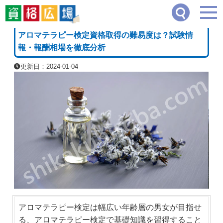
資格広場
≫
健康・ボディケア系
≫
アロマテラピー検定資格取得の難易度は？試験情
[PR]
アロマテラピー検定資格取得の難易度は？試験情
報・報酬相場を徹底分析
更新日：2024-01-04
アロマテラピー検定は幅広い年齢層の男女が目指せ
る、アロマテラピー検定で基礎知識を習得すること