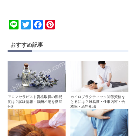
Li
T
F
Pi
n
wi
a
nt
e
tt
c
er
おすすめ記事
er
e
e
b
st
o
o
k
アロマセラピスト資格取得の難易
カイロプラクティック関係資格を
度は？試験情報・報酬相場を徹底
とるには？難易度・仕事内容・合
分析
格率・給料相場