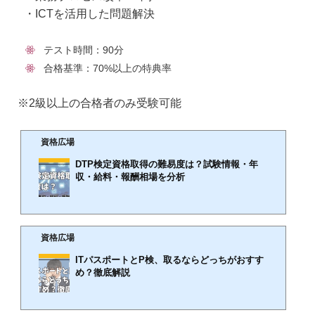
・ICTを活用した問題解決
テスト時間：90分
合格基準：70%以上の特典率
※2級以上の合格者のみ受験可能
資格広場
DTP検定資格取得の難易度は？試験情報・年
収・給料・報酬相場を分析
🕒️2018年4月4日
DTP検定は幅広い年齢層の男女が目指せる、即戦力となりうる人材が常に現場で熱望されてい
資格広場
る資格です。DTP検定資格取得者は他にもDTPデザイナー、DTPオペレーターと呼ばれており
ます。DTP検定の資格は「民間資格」です。資格広場は、DTP検定になるには？DTP検定なる
ITパスポートとP検、取るならどっちがおすす
ためには？DTP検定になりたいを応援しております。稼げる・儲かる資格おすすめランキング
め？徹底解説
TOP12！取得難易度や収入アップ・副業でも活用できる資格を徹底比較【2024年最新】DTP検
定に必要な知識・受験資格雑誌や書籍、カタログ、パンフレットといった商業印刷物を作るう
え...
🕒️2019年3月1日