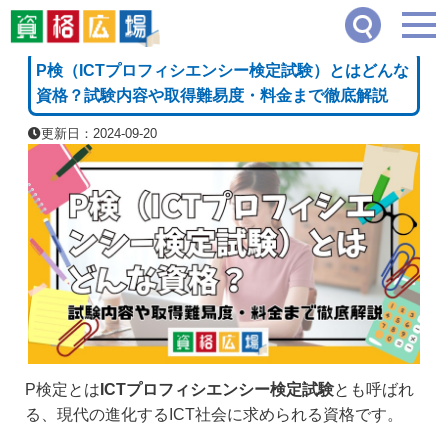
資格広場
≫
IT・コンピュータ・情報処理系
≫
P検（ICTプロフィシエンシー検定試
[PR]
P検（ICTプロフィシエンシー検定試験）とはどんな
資格？試験内容や取得難易度・料金まで徹底解説
更新日：2024-09-20
P検定とは
ICTプロフィシエンシー検定試験
とも呼ばれ
る、現代の進化するICT社会に求められる資格です。