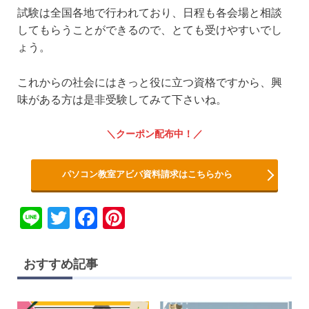
試験は全国各地で行われており、日程も各会場と相談
してもらうことができるので、とても受けやすいでし
ょう。
これからの社会にはきっと役に立つ資格ですから、興
味がある方は是非受験してみて下さいね。
クーポン配布中！
パソコン教室アビバ資料請求はこちらから
Li
T
F
Pi
n
wi
a
nt
e
tt
c
er
おすすめ記事
er
e
e
b
st