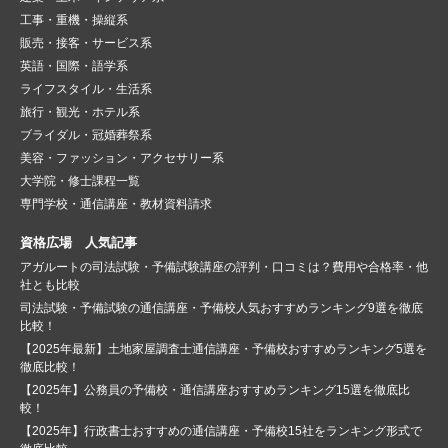
工事・重機・操縦系
販売・接客・サービス系
英語・国際・語学系
ライフスタイル・生活系
旅行・観光・ホテル系
ブライダル・冠婚葬祭系
美容・ファッション・アクセサリー系
大学院・修士課程一覧
専門学校・通信講座・教材資料請求
資格広場 人気記事
アガルートの司法試験・予備試験講座の評判・口コミは？費用や合格率・他
社とも比較
司法試験・予備試験の通信講座・予備校人気おすすめランキング9選を徹底
比較！
【2025年最新】土地家屋調査士通信講座・予備校おすすめランキング5選を
徹底比較！
【2025年】公務員の予備校・通信講座おすすめランキング15選を徹底比
較！
【2025年】行政書士おすすめの通信講座・予備校15社をランキング形式で