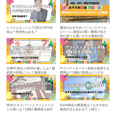
o
o
k
システムエンジニア(SE)の平均年
横浜のおすすめパソコンスクール
収は？将来性はある？
(パソコン教室)13選！費用の安さ・
初心者でも通いやすか徹底比較
日商PC検定とMOSの違いとは？難
ITコーディネーター資格を維持する
易度や特徴について徹底比較
費用は？試験の受講はどうする
MOSエキスパートとスペシャリス
Excel検定の難易度は？おすすめの
トの違いは？試験の難易度も紹介
勉強方法もあわせてご紹介！