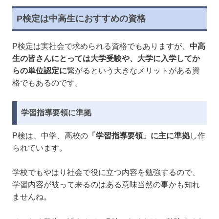
こちらでは、ITパスポート、P検に挑戦する皆さまに役立つ情報を紹介しております。ITパス
ポートとP検、その違いを徹底解説！試験形式の違いは？費用や難易度の違いは？など、気に
P検定は中高生におすすめの資格
なる疑問を解決します。ITパスポートとP検、取得におすすめなのはどっち！！？ITパスポー
ト、P検を受験される皆様を応援しています！それでは見ていきましょう。稼げる・儲かる資
格おすすめランキングTOP12！取得難易度や収入アップ・副業でも活用できる資格を徹底比較
P検定は実社会で求められる資格でもありますが、
中高
【2024年最新】ITパスポートとは？ITパスポート試験とは、ITを利活用するすべての人が知...
生の皆さんにとっては大学受験や、大学に入学してか
らの単位認定に
繋がるという大きなメリットがある資
格でもあるのです。
学習指導要領に準拠
P検は、中学、高校の
「学習指導要領」に主に準拠
し作
られています。
学校でもやはり社会で役に立つ内容を勉強するので、
学習内容が被って来るのはある意味当然の事かも知れ
ませんね。