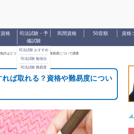
家資格
司法試験・予
民間資格
50音順
資格
備試験
司法試験 おすすめ
免許はどうすれば取れる？資格や難易度について調査
司法試験 勉強法
司法試験 難易度
すれば取れる？資格や難易度につい