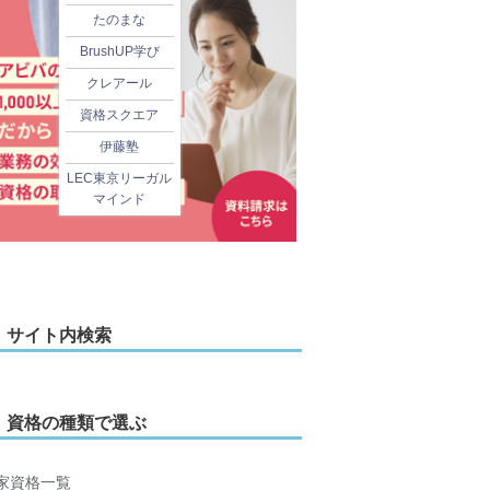
たのまな
BrushUP学び
クレアール
資格スクエア
伊藤塾
LEC東京リーガル
マインド
サイト内検索
資格の種類で選ぶ
家資格一覧