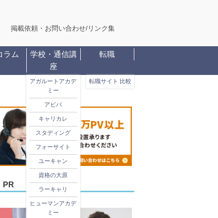
掲載依頼・お問い合わせ
/
リンク集
コラム
学校・通信講
転職
座
アガルートアカデ
転職サイト 比較
ミー
アビバ
キャリカレ
スタディング
フォーサイト
ユーキャン
資格の大原
PR
ラーキャリ
ヒューマンアカデ
ミー