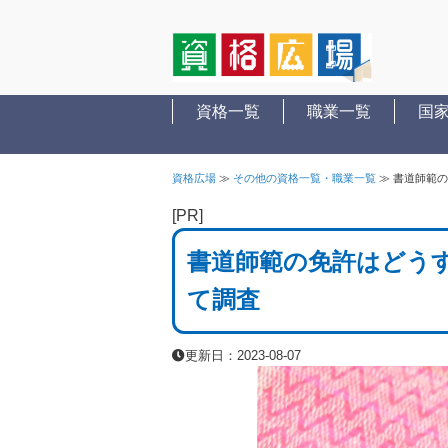
資格一覧
職業一覧
国
資格広場
≫
その他の資格一覧・職業一覧
≫
書道師範の
[PR]
書道師範の免許はどう
て調査
更新日：2023-08-07