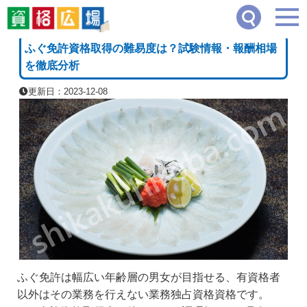
資格広場
≫
食・調理・衛生・栄養系
≫
ふぐ免許資格取得の難易度は？試験情報・報
[PR]
ふぐ免許資格取得の難易度は？試験情報・報酬相場
を徹底分析
更新日：2023-12-08
ふぐ免許は幅広い年齢層の男女が目指せる、有資格者
以外はその業務を行えない業務独占資格資格です。