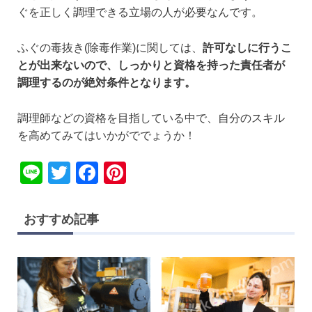
ぐを正しく調理できる立場の人が必要なんです。
ふぐの毒抜き(除毒作業)に関しては、
許可なしに行うこ
とが出来ないので、しっかりと資格を持った責任者が
調理するのが絶対条件となります。
調理師などの資格を目指している中で、自分のスキル
を高めてみてはいかがででょうか！
Li
T
F
Pi
n
wi
a
nt
e
tt
c
er
おすすめ記事
er
e
e
b
st
o
o