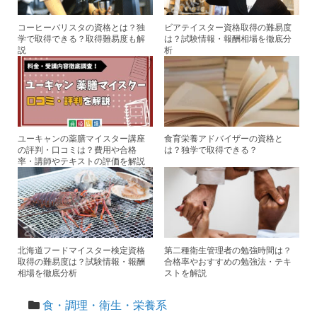
k
コーヒーバリスタの資格とは？独
ビアテイスター資格取得の難易度
学で取得できる？取得難易度も解
は？試験情報・報酬相場を徹底分
説
析
ユーキャンの薬膳マイスター講座
食育栄養アドバイザーの資格と
の評判・口コミは？費用や合格
は？独学で取得できる？
率・講師やテキストの評価を解説
北海道フードマイスター検定資格
第二種衛生管理者の勉強時間は？
取得の難易度は？試験情報・報酬
合格率やおすすめの勉強法・テキ
相場を徹底分析
ストを解説
食・調理・衛生・栄養系