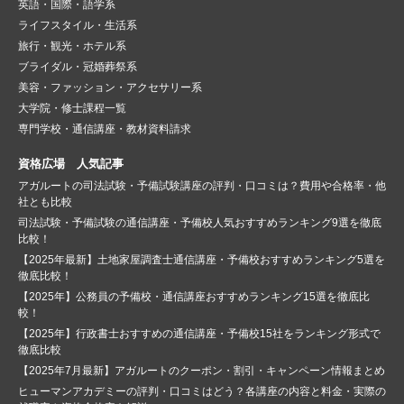
英語・国際・語学系
ライフスタイル・生活系
旅行・観光・ホテル系
ブライダル・冠婚葬祭系
美容・ファッション・アクセサリー系
大学院・修士課程一覧
専門学校・通信講座・教材資料請求
資格広場 人気記事
アガルートの司法試験・予備試験講座の評判・口コミは？費用や合格率・他
社とも比較
司法試験・予備試験の通信講座・予備校人気おすすめランキング9選を徹底
比較！
【2025年最新】土地家屋調査士通信講座・予備校おすすめランキング5選を
徹底比較！
【2025年】公務員の予備校・通信講座おすすめランキング15選を徹底比
較！
【2025年】行政書士おすすめの通信講座・予備校15社をランキング形式で
徹底比較
【2025年7月最新】アガルートのクーポン・割引・キャンペーン情報まとめ
ヒューマンアカデミーの評判・口コミはどう？各講座の内容と料金・実際の