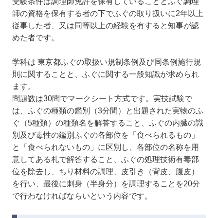
受験条件は調理師免許を保有していることとふぐ調理
師の資格を保有する者の下でふぐの取り扱いに2年以上
従事した者、又は同等以上の経験を有すると知事が認
めた者です。
学科は 東京都ふぐの取扱い規制条例及び同条例施行規
則に関することと、ふぐに関する一般知識が求められ
ます。
問題数は30問でマークシート方式です。実技試験で
は、ふぐの種類の鑑別（3分間）と出題された実物のふ
ぐ（5種類）の種類名を解答すること、ふぐの内臓の識
別及び毒性の鑑別ふぐの各部位を「食べられるもの」
と「食べられないもの」に区別し、各部位の名称を用
意してある札で解答すること、ふぐの処理技術有毒部
位を除去し、ちり材料の調理、皮引き（背皮、腹皮）
を行い、最後に刺身（半身分）を調理することを20分
で行わなければならいという内容です。