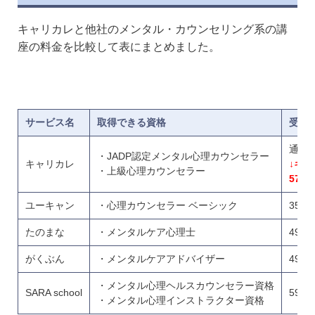
キャリカレと他社のメンタル・カウンセリング系の講
座の料金を比較して表にまとめました。
サービス名
取得できる資格
受講料
通常料
・JADP認定メンタル心理カウンセラー
キャリカレ
↓キ
・上級心理カウンセラー
57,8
ユーキャン
・心理カウンセラー ベーシック
35,0
たのまな
・メンタルケア心理士
49,0
がくぶん
・メンタルケアアドバイザー
49,8
・メンタル心理ヘルスカウンセラー資格
SARA school
59,8
・メンタル心理インストラクター資格