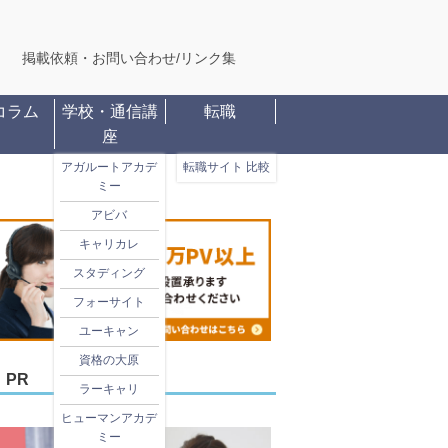
掲載依頼・お問い合わせ
/
リンク集
コラム
学校・通信講
転職
座
アガルートアカデ
転職サイト 比較
ミー
アビバ
キャリカレ
スタディング
フォーサイト
ユーキャン
資格の大原
PR
ラーキャリ
ヒューマンアカデ
ミー