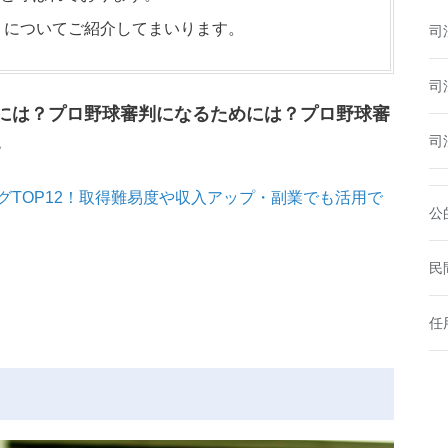
」
についてご紹介してまいります。
司
司
には？プロ野球審判になるためには？プロ野球審
。
司
TOP12！取得難易度や収入アップ・副業でも活用で
公
民
任