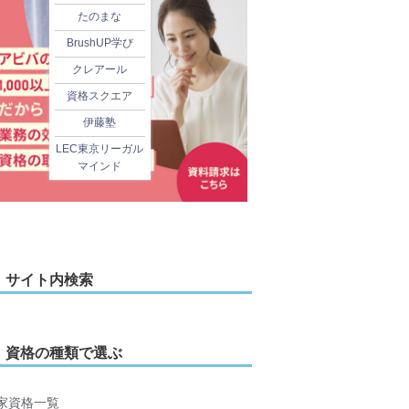
たのまな
BrushUP学び
クレアール
資格スクエア
伊藤塾
LEC東京リーガル
マインド
サイト内検索
資格の種類で選ぶ
家資格一覧