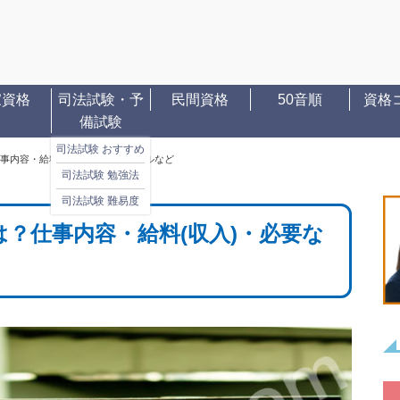
家資格
司法試験・予
民間資格
50音順
資格
備試験
司法試験 おすすめ
事内容・給料(収入)・必要なスキルなど
司法試験 勉強法
司法試験 難易度
？仕事内容・給料(収入)・必要な