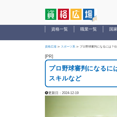
資格一覧
職業一覧
国
資格広場
≫
スポーツ系
≫
プロ野球審判になるには？仕
[PR]
プロ野球審判になるには
スキルなど
更新日：2024-12-19