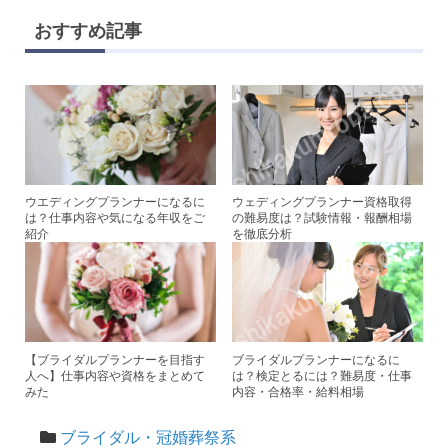
e
tt
c
er
おすすめ記事
er
e
e
b
st
o
o
k
ウエディングプランナーになるに
ウェディングプランナー資格取得
は？仕事内容や気になる年収をご
の難易度は？試験情報・報酬相場
紹介
を徹底分析
【ブライダルプランナーを目指す
ブライダルプランナーになるに
人へ】仕事内容や資格をまとめて
は？検定とるには？難易度・仕事
みた
内容・合格率・給料相場
ブライダル・冠婚葬祭系