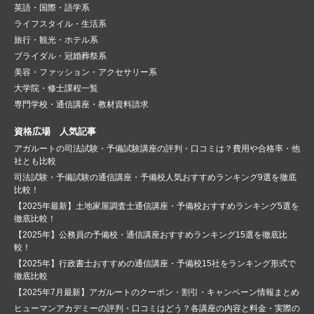
英語・国際・語学系
ライフスタイル・生活系
旅行・観光・ホテル系
ブライダル・冠婚葬祭系
美容・ファッション・アクセサリー系
大学院・修士課程一覧
専門学校・通信講座・教材資料請求
資格広場 人気記事
アガルートの司法試験・予備試験講座の評判・口コミは？費用や合格率・他
社とも比較
司法試験・予備試験の通信講座・予備校人気おすすめランキング9選を徹底
比較！
【2025年最新】土地家屋調査士通信講座・予備校おすすめランキング5選を
徹底比較！
【2025年】公務員の予備校・通信講座おすすめランキング15選を徹底比
較！
【2025年】行政書士おすすめの通信講座・予備校15社をランキング形式で
徹底比較
【2025年7月最新】アガルートのクーポン・割引・キャンペーン情報まとめ
ヒューマンアカデミーの評判・口コミはどう？各講座の内容と料金・実際の