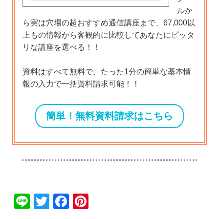
ルか
ら実は穴場の超おすすめ通信講座まで、67,000以
上もの情報から客観的に比較してあなたにピッタ
リな講座を選べる！！
資料はすべて無料で、たった1分の簡単な基本情
報の入力で一括資料請求可能！！
簡単！無料資料請求はこちら
Li
T
F
Pi
n
wi
a
nt