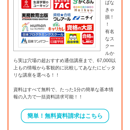
ばな
きゃ
損！
！
有名
なス
クー
ルか
ら実は穴場の超おすすめ通信講座まで、67,000以
上もの情報から客観的に比較してあなたにピッタ
リな講座を選べる！！
資料はすべて無料で、たった1分の簡単な基本情
報の入力で一括資料請求可能！！
簡単！無料資料請求はこちら