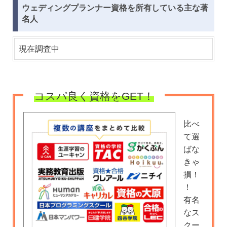
ウェディングプランナー資格を所有している主な著
名人
現在調査中
コスパ良く資格をGET！
比べ
て選
ばな
きゃ
損！
！
有名
なス
クー