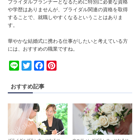
ブライダルプランナーとなるために特別に必要な資格
や学歴はありませんが、ブライダル関連の資格を取得
することで、就職しやすくなるということはありま
す。
華やかな結婚式に携わる仕事がしたいと考えている方
には、おすすめの職業ですね。
Li
T
F
Pi
n
wi
a
nt
e
tt
c
er
おすすめ記事
er
e
e
b
st
o
o
k