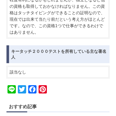
の資格も取得しておかなければなりません。この資
格はタッチタイピングができることの証明なので、
現在では出来て当たり前だという考え方がほとんど
です。なので、この資格1つで仕事ができるわけで
はありません。
キータッチ２０００テストを所有している主な著名
人
該当なし
Li
T
F
Pi
n
wi
a
nt
e
tt
c
er
おすすめ記事
er
e
e