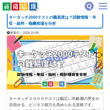
資格広場
≫
IT・コンピュータ・情報処理系
≫
キータッチ2000テストの難易度は？
[PR]
キータッチ2000テストの難易度は？試験情報・年
収・給料・報酬相場を分析
更新日：2024-10-09
キータッチ２０００テストは幅広い年齢層の男女が
目指せる、ビジネス能力を高められる資格です。