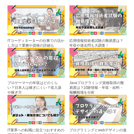
b
st
o
o
k
ITコーディネーターの仕事での活か
応用情報技術者試験の難易度は？
し方は？業務や資格の詳細も
年収や過去問も大調査！
プロゲーマーの年収はどのくら
Javaプログラミング資格取得の難
い？日本人は稼ぎにくい？収入源
易度は？試験情報・年収・給料・
や稼ぎ方
報酬相場を分析
IT業界への転職に役立つおすすめの
プログラミングとwebデザインの違