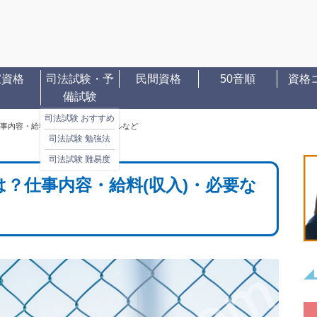
家資格
司法試験・予
民間資格
50音順
資格
備試験
司法試験 おすすめ
事内容・給料(収入)・必要なスキルなど
司法試験 勉強法
司法試験 難易度
？仕事内容・給料(収入)・必要な