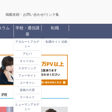
掲載依頼・お問い合わせ
/
リンク集
コラム
学校・通信講
転職
座
アガルートアカデ
転職サイト 比較
ミー
アビバ
キャリカレ
スタディング
フォーサイト
ユーキャン
資格の大原
PR
ラーキャリ
ヒューマンアカデ
ミー