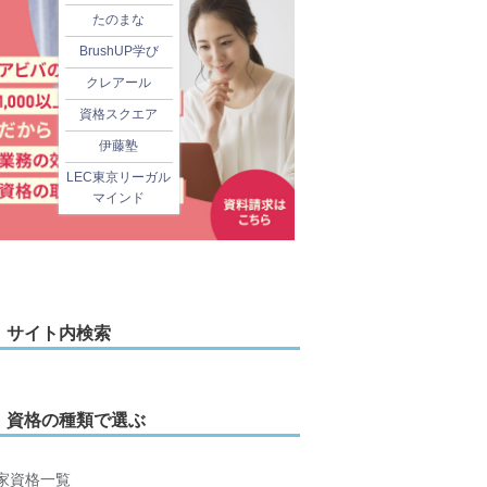
たのまな
BrushUP学び
クレアール
資格スクエア
伊藤塾
LEC東京リーガル
マインド
サイト内検索
資格の種類で選ぶ
家資格一覧