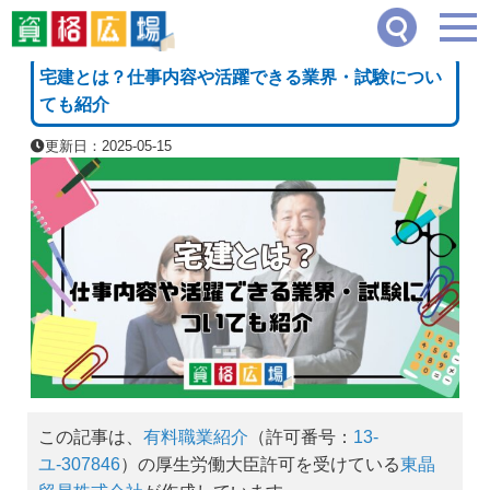
資格広場
≫
企業・経営・不動産系
≫
宅建とは？仕事内容や活躍できる業界・試験に
[PR]
宅建とは？仕事内容や活躍できる業界・試験につい
ても紹介
更新日：2025-05-15
この記事は、
有料職業紹介
（許可番号：
13-
ユ-307846
）の厚生労働大臣許可を受けている
東晶