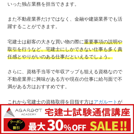
いった独占業務を担当できます。
また不動産業界だけではなく、金融や建築業界でも活
躍することができます。
宅建士は顧客の大きな買い物の際に
重要事項の説明や
取引を行うなど、宅建士にしかできない仕事も多く責
任感とやりがいのある仕事だといえるでしょう。
さらに、資格手当等で年収アップも狙える資格なので
不動産業界に興味がある方や現在の仕事に給与面で不
満がある方はおすすめです。
これから宅建士の資格取得を目指す方は
アガルート
が
おすすめです。
アガルートは受講生の合格率66.26％となっており、初
学者・学習経験者向けのレベルに合わせたカリキュラ