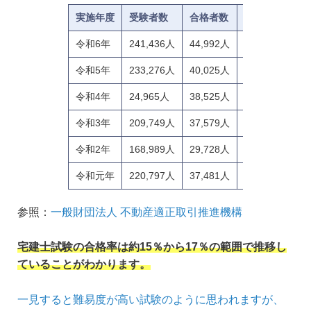
実施年度
受験者数
合格者数
合格率
合格
令和6年
241,436人
44,992人
18.6%
37点
令和5年
233,276人
40,025人
17.2%
31点
令和4年
24,965人
38,525人
17.0%
36点
令和3年
209,749人
37,579人
17.9%
34点
令和2年
168,989人
29,728人
17.6%
38点
令和元年
220,797人
37,481人
17.0%
35点
参照：
一般財団法人 不動産適正取引推進機構
宅建士試験の合格率は約15％から17％の範囲で推移し
ていることがわかります。
一見すると難易度が高い試験のように思われますが、