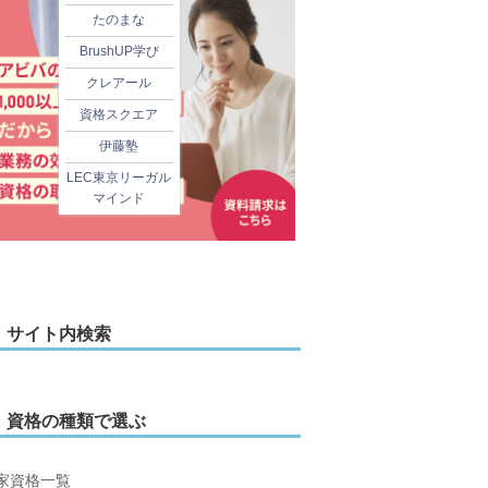
たのまな
BrushUP学び
クレアール
資格スクエア
伊藤塾
LEC東京リーガル
マインド
サイト内検索
資格の種類で選ぶ
家資格一覧