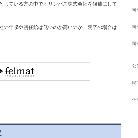
としている方の中でオリンパス株式会社を候補にして
司
司
社の年収や初任給は低いのか高いのか、院卒の場合は
。
司
公
民
任
収