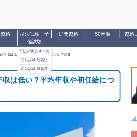
家資格
司法試験・予
民間資格
50音順
資格
備試験
司法試験 おすすめ
の年収は低い？平均年収や初任給について調査
司法試験 勉強法
司法試験 難易度
年収は低い？平均年収や初任給につ