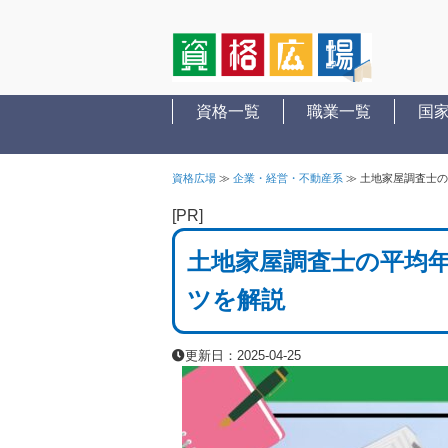
資格一覧
職業一覧
国
資格広場
≫
企業・経営・不動産系
≫
土地家屋調査士の
[PR]
土地家屋調査士の平均
ツを解説
更新日：2025-04-25