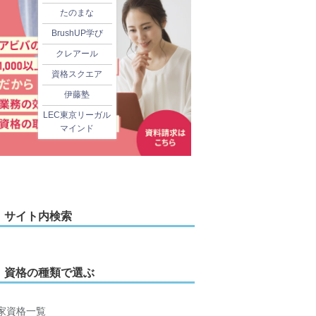
たのまな
BrushUP学び
クレアール
資格スクエア
伊藤塾
LEC東京リーガル
マインド
サイト内検索
資格の種類で選ぶ
家資格一覧