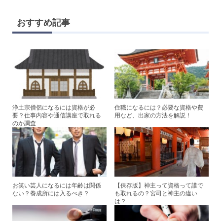
n
wi
a
nt
e
tt
c
er
おすすめ記事
er
e
e
b
st
o
o
k
浄土宗僧侶になるには資格が必
住職になるには？必要な資格や費
要？仕事内容や通信講座で取れる
用など、出家の方法を解説！
のか調査
お笑い芸人になるには年齢は関係
【保存版】神主って資格って誰で
ない？養成所には入るべき？
も取れるの？宮司と神主の違い
は？