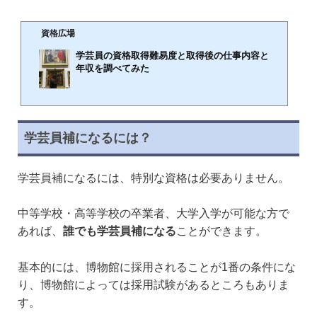
資格広場
学芸員の資格取得難易度と取得後の仕事内容と
年収を調べてみた
🕒️2018年7月30日
学芸員は、美術館や博物館、動物園などにて資料作品の収集や整理、資料の展示であったり研
究を行います。国家資格を持つ、文化資料のスペシャリストと考えるとわかり易いかもしれま
学芸員補になるには？
せん。博物館などが好きな方、１度社会に出た後に受けてみようかと挑戦する方が多いようで
す。学芸員とはどんな仕事？博物館や美術館で仕事をしているというイメージがあるかと思い
ます。静かで１人でコツコツやる仕事が多いのでしょうか？実際の仕事内容を紹介いたしま
学芸員補になるには、特別な資格は必要ありません。
す。作品や資料の収集、管理展示する資料を実際に収集してくるのも、学芸員の立派な...
中等学校・高等学校の卒業者、大学入学が可能な方で
あれば、
誰でも学芸員補になる
ことができます。
基本的には、博物館に採用されることが1番の条件にな
り、博物館によっては採用試験があるところもありま
す。