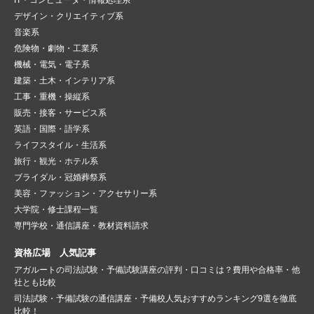
デザイン・クリエイティブ系
音楽系
危険物・劇物・工業系
機械・電気・電子系
建築・土木・インテリア系
工事・重機・操縦系
販売・接客・サービス系
英語・国際・語学系
ライフスタイル・生活系
旅行・観光・ホテル系
ブライダル・冠婚葬祭系
美容・ファッション・アクセサリー系
大学院・修士課程一覧
専門学校・通信講座・教材資料請求
資格広場 人気記事
アガルートの司法試験・予備試験講座の評判・口コミは？費用や合格率・他
社とも比較
司法試験・予備試験の通信講座・予備校人気おすすめランキング9選を徹底
比較！