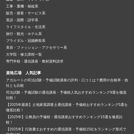
工事・重機・操縦系
販売・接客・サービス系
英語・国際・語学系
ライフスタイル・生活系
旅行・観光・ホテル系
ブライダル・冠婚葬祭系
美容・ファッション・アクセサリー系
大学院・修士課程一覧
専門学校・通信講座・教材資料請求
資格広場 人気記事
アガルートの司法試験・予備試験講座の評判・口コミは？費用や合格率・他
社とも比較
司法試験・予備試験の通信講座・予備校人気おすすめランキング9選を徹底
比較！
【2025年最新】土地家屋調査士通信講座・予備校おすすめランキング5選を
徹底比較！
【2025年】公務員の予備校・通信講座おすすめランキング15選を徹底比
較！
【2025年】行政書士おすすめの通信講座・予備校15社をランキング形式で