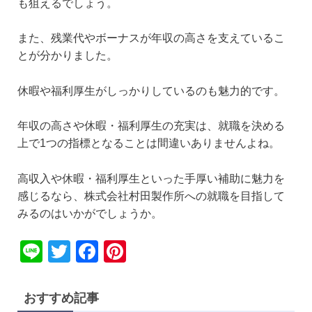
も狙えるでしょう。
また、残業代やボーナスが年収の高さを支えているこ
とが分かりました。
休暇や福利厚生がしっかりしているのも魅力的です。
年収の高さや休暇・福利厚生の充実は、就職を決める
上で1つの指標となることは間違いありませんよね。
高収入や休暇・福利厚生といった手厚い補助に魅力を
感じるなら、株式会社村田製作所への就職を目指して
みるのはいかがでしょうか。
Li
T
F
Pi
n
wi
a
nt
e
tt
c
er
おすすめ記事