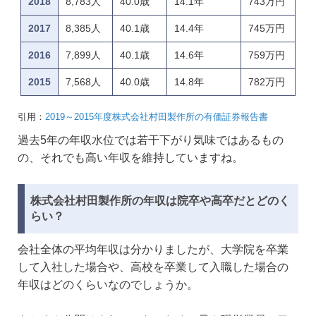
2018
8,783人
40.0歳
14.1年
743万円
2017
8,385人
40.1歳
14.4年
745万円
2016
7,899人
40.1歳
14.6年
759万円
2015
7,568人
40.0歳
14.8年
782万円
引用：
2019～2015年度株式会社村田製作所の有価証券報告書
過去5年の年収水位では若干下がり気味ではあるもの
の、それでも高い年収を維持していますね。
株式会社村田製作所の年収は院卒や高卒だとどのく
らい？
会社全体の平均年収は分かりましたが、大学院を卒業
して入社した場合や、高校を卒業して入職した場合の
年収はどのくらいなのでしょうか。