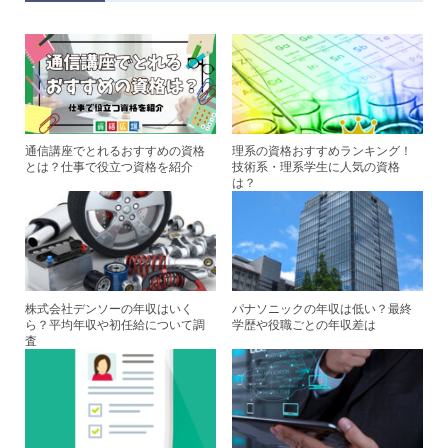
er
e
e
b
st
o
o
k
通信講座でとれるおすすめの資格
理系の資格おすすめランキング！
とは？仕事で役立つ資格を紹介
技術系・理系学生に人気の資格
は？
株式会社デンソーの年収はいく
パナソニックの年収は低い？最終
ら？平均年収や初任給について調
学歴や役職ごとの年収差は
査