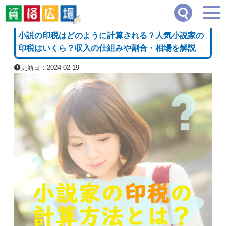
資格広場
≫
その他の資格一覧・職業一覧
≫
小説の印税はどのように計算される？人
[PR]
小説の印税はどのように計算される？人気小説家の
印税はいくら？収入の仕組みや割合・相場を解説
更新日：2024-02-19