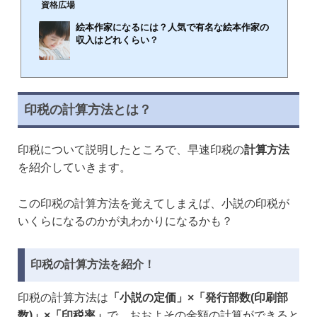
資格広場
絵本作家になるには？人気で有名な絵本作家の
収入はどれくらい？
🕒️2019年4月16日
絵本作家とは、物語を考え、絵を描き、絵本として作り上げる仕事のことです。現在では子供
向けの絵本だけではなく、大人向けの絵本まで幅広い作品が出版されていて、多くの年代の方
印税の計算方法とは？
に支持されて需要が高まってきています。そんな魅力ある絵本作家になるには、コンクールに
応募する以外にどのような方法があるのでしょうか？この記事では、人気のある有名な絵本作
家の収入事情についても紹介していきます。絵本作家になるには？絵本作家になるにはどのよ
印税について説明したところで、早速印税の
計算方法
うな手段や方法があるのか、考えたことはありますか？コンテストに応募し受賞すれ...
を紹介していきます。
この印税の計算方法を覚えてしまえば、小説の印税が
いくらになるのかが丸わかりになるかも？
印税の計算方法を紹介！
印税の計算方法は
「小説の定価」×「発行部数(印刷部
数)」×「印税率」
で、おおよその金額の計算ができると