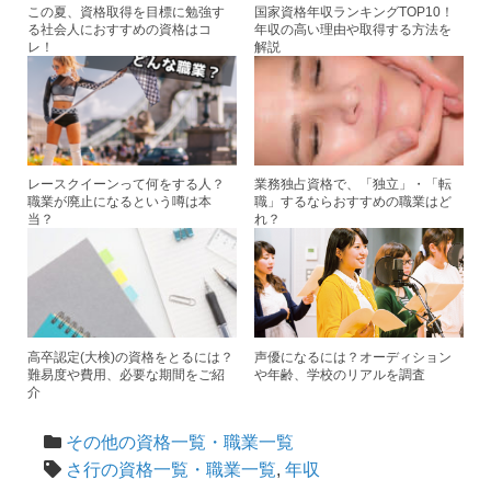
この夏、資格取得を目標に勉強す
国家資格年収ランキングTOP10！
る社会人におすすめの資格はコ
年収の高い理由や取得する方法を
レ！
解説
レースクイーンって何をする人？
業務独占資格で、「独立」・「転
職業が廃止になるという噂は本
職」するならおすすめの職業はど
当？
れ？
高卒認定(大検)の資格をとるには？
声優になるには？オーディション
難易度や費用、必要な期間をご紹
や年齢、学校のリアルを調査
介
その他の資格一覧・職業一覧
さ行の資格一覧・職業一覧
,
年収