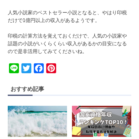
人気小説家のベストセラー小説となると、やはり印税
だけで1億円以上の収入があるようです。
印税の計算方法を覚えておくだけで、人気の小説家や
話題の小説がいくらくらい収入があるかの目安になる
ので是非活用してみてくださいね。
Li
T
F
Pi
n
wi
a
nt
e
tt
c
er
おすすめ記事
er
e
e
b
st
o
o
k