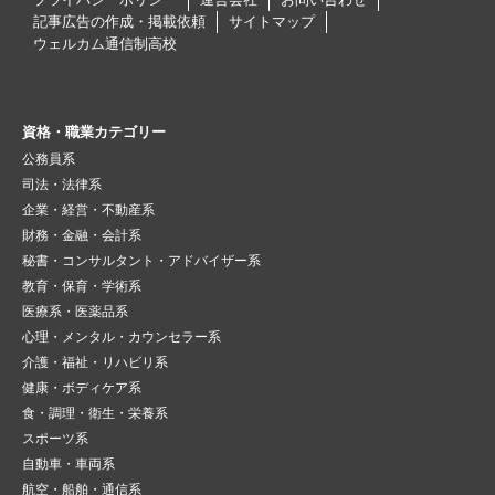
記事広告の作成・掲載依頼
サイトマップ
ウェルカム通信制高校
資格・職業カテゴリー
公務員系
司法・法律系
企業・経営・不動産系
財務・金融・会計系
秘書・コンサルタント・アドバイザー系
教育・保育・学術系
医療系・医薬品系
心理・メンタル・カウンセラー系
介護・福祉・リハビリ系
健康・ボディケア系
食・調理・衛生・栄養系
スポーツ系
自動車・車両系
航空・船舶・通信系