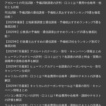
アガルートの司法試験・予備試験講座の評判・口コミは？費用や合格率・他
社とも比較
司法試験・予備試験の通信講座・予備校人気おすすめランキング9選を徹底
比較！
【2025年最新】土地家屋調査士通信講座・予備校おすすめランキング5選を
徹底比較！
【2025年】公務員の予備校・通信講座おすすめランキング15選を徹底比
較！
【2025年】行政書士おすすめの通信講座・予備校15社をランキング形式で
徹底比較
【2025年7月最新】アガルートのクーポン・割引・キャンペーン情報まとめ
ヒューマンアカデミーの評判・口コミはどう？各講座の内容と料金・実際の
就職率や資格合格率を解説
【2025年7月最新】ヒューマンアカデミー全講座のクーポンやセール・割引
キャンペーンを紹介
キャリカレの評判・口コミは？料金費用や合格率・講師やテキストの評価を
解説
【2025年7月最新】キャリカレのクーポンやセールは？最新の割引・キャン
ペーン情報まとめ
パソコン教室アビバの評判・口コミは？料金費用や合格率・講師やテキスト
の評価を解説
ラーキャリの評判・口コミは？料金費用や合格率・講師やテキストの評価を