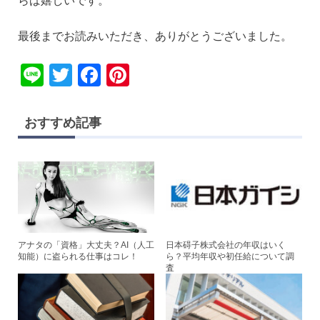
らば嬉しいです。
最後までお読みいただき、ありがとうございました。
Li
T
F
Pi
n
wi
a
nt
e
tt
c
er
おすすめ記事
er
e
e
b
st
o
o
k
アナタの「資格」大丈夫？AI（人工
日本碍子株式会社の年収はいく
知能）に盗られる仕事はコレ！
ら？平均年収や初任給について調
査