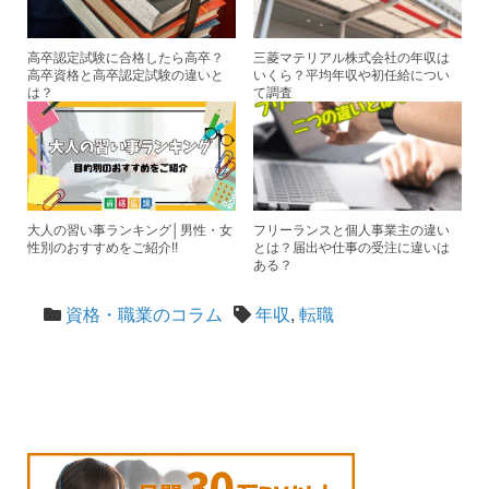
高卒認定試験に合格したら高卒？
三菱マテリアル株式会社の年収は
高卒資格と高卒認定試験の違いと
いくら？平均年収や初任給につい
は？
て調査
大人の習い事ランキング│男性・女
フリーランスと個人事業主の違い
性別のおすすめをご紹介!!
とは？届出や仕事の受注に違いは
ある？
資格・職業のコラム
年収
,
転職