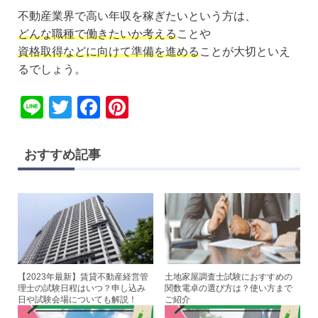
不動産業界で高い年収を稼ぎたいという方は、
どんな職種で働きたいか考える
ことや
資格取得などに向けて準備を進める
ことが大切といえ
るでしょう。
Li
T
F
Pi
n
wi
a
nt
e
tt
c
er
おすすめ記事
er
e
e
b
st
o
o
k
【2023年最新】賃貸不動産経営管
土地家屋調査士試験におすすめの
理士の試験日程はいつ？申し込み
関数電卓の選び方は？使い方まで
日や試験会場についても解説！
ご紹介