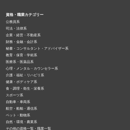
資格・職業カテゴリー
公務員系
司法・法律系
企業・経営・不動産系
財務・金融・会計系
秘書・コンサルタント・アドバイザー系
教育・保育・学術系
医療系・医薬品系
心理・メンタル・カウンセラー系
介護・福祉・リハビリ系
健康・ボディケア系
食・調理・衛生・栄養系
スポーツ系
自動車・車両系
航空・船舶・通信系
ペット・動物系
自然・環境・農業系
その他の資格一覧・職業一覧