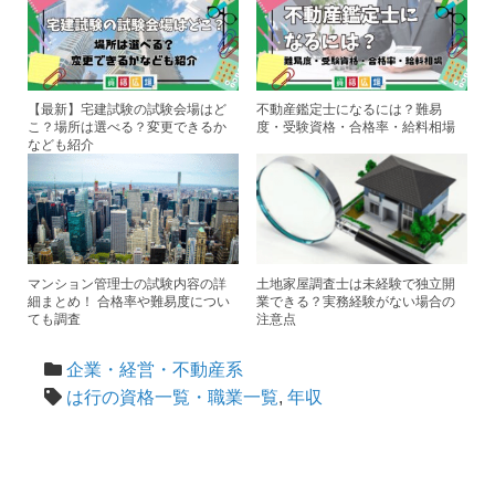
【最新】宅建試験の試験会場はど
不動産鑑定士になるには？難易
こ？場所は選べる？変更できるか
度・受験資格・合格率・給料相場
なども紹介
マンション管理士の試験内容の詳
土地家屋調査士は未経験で独立開
細まとめ！ 合格率や難易度につい
業できる？実務経験がない場合の
ても調査
注意点
企業・経営・不動産系
は行の資格一覧・職業一覧
,
年収