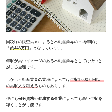
国税庁の調査結果によると不動産業界の平均年収は
「
約446万円
」となっています。
年収が高いイメージのある不動産業界としては低いと
感じる金額です。
しかし不動産業界の業種によっては
年収1,000万円以上
の高収入を狙える
ものもあります。
他にも
保有資格
や
勤務する企業
によっても高い年収を
稼ぐことが可能です。