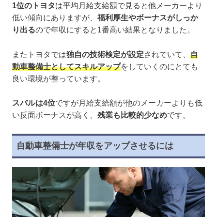
1位のトヨタ
は平均月給支給額で見ると他メーカーより
低い傾向にありますが、
福利厚生やボーナスがしっか
り出る
ので年収にすると1番高い結果となりました。
またトヨタでは
独自の技術検定が設定
されていて、
自
動車整備士としてスキルアップ
をしていくのにとても
良い環境が整っています。
スバルは4位
ですが月給支給額が他のメーカーよりも低
い反面ボーナスが高く、
残業も比較的少なめ
です。
自動車整備士が年収をアップさせるには