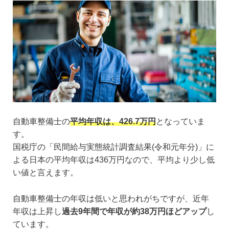
自動車整備士の
平均年収は、426.7万円
となっていま
す。
国税庁の「民間給与実態統計調査結果(令和元年分)」に
よる日本の平均年収は436万円なので、平均より少し低
い値と言えます。
自動車整備士の年収は低いと思われがちですが、近年
年収は上昇し
過去9年間で年収が約38万円ほどアップ
し
ています。