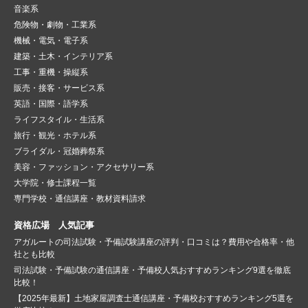
音楽系
危険物・劇物・工業系
機械・電気・電子系
建築・土木・インテリア系
工事・重機・操縦系
販売・接客・サービス系
英語・国際・語学系
ライフスタイル・生活系
旅行・観光・ホテル系
ブライダル・冠婚葬祭系
美容・ファッション・アクセサリー系
大学院・修士課程一覧
専門学校・通信講座・教材資料請求
資格広場 人気記事
アガルートの司法試験・予備試験講座の評判・口コミは？費用や合格率・他
社とも比較
司法試験・予備試験の通信講座・予備校人気おすすめランキング9選を徹底
比較！
【2025年最新】土地家屋調査士通信講座・予備校おすすめランキング5選を