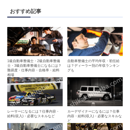
n
wi
a
nt
e
tt
c
er
おすすめ記事
er
e
e
b
st
o
o
k
1級自動車整備士・2級自動車整備
自動車整備士の平均年収・初任給
士・3級自動車整備士になるには？
は？ディーラー別の年収ランキン
難易度・仕事内容・合格率・給料
グも
相場
レーサーになるには？仕事内容・
カーデザイナーになるには？仕事
給料(収入)・必要なスキルなど
内容・給料(収入)・必要なスキルな
ど