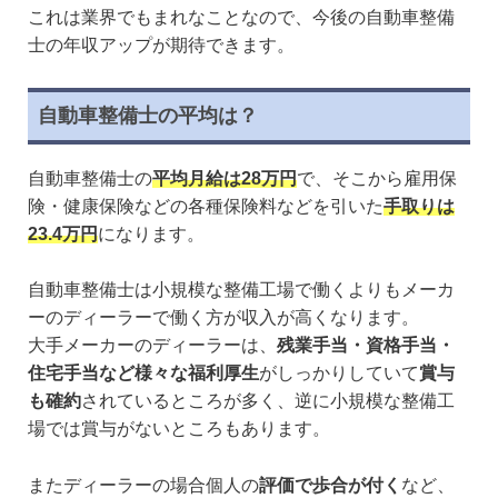
これは業界でもまれなことなので、今後の自動車整備
士の年収アップが期待できます。
自動車整備士の平均は？
自動車整備士の
平均月給は28万円
で、そこから雇用保
険・健康保険などの各種保険料などを引いた
手取りは
23.4万円
になります。
自動車整備士は小規模な整備工場で働くよりもメーカ
ーのディーラーで働く方が収入が高くなります。
大手メーカーのディーラーは、
残業手当・資格手当・
住宅手当など様々な福利厚生
がしっかりしていて
賞与
も確約
されているところが多く、逆に小規模な整備工
場では賞与がないところもあります。
またディーラーの場合個人の
評価で歩合が付く
など、