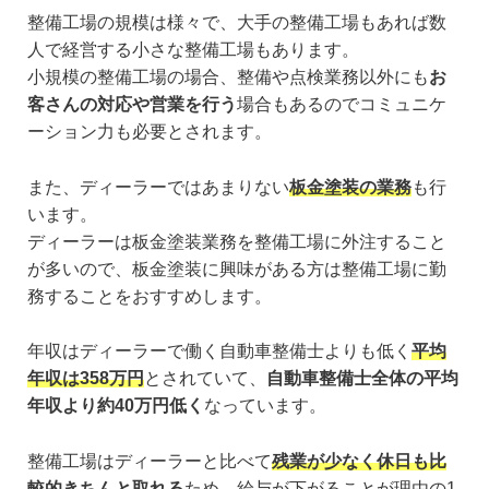
整備工場の規模は様々で、大手の整備工場もあれば数
人で経営する小さな整備工場もあります。
小規模の整備工場の場合、整備や点検業務以外にも
お
客さんの対応や営業を行う
場合もあるのでコミュニケ
ーション力も必要とされます。
また、ディーラーではあまりない
板金塗装の業務
も行
います。
ディーラーは板金塗装業務を整備工場に外注すること
が多いので、板金塗装に興味がある方は整備工場に勤
務することをおすすめします。
年収はディーラーで働く自動車整備士よりも低く
平均
年収は358万円
とされていて、
自動車整備士全体の平均
年収より約40万円低く
なっています。
整備工場はディーラーと比べて
残業が少なく休日も比
較的きちんと取れる
ため、給与が下がることが理由の1