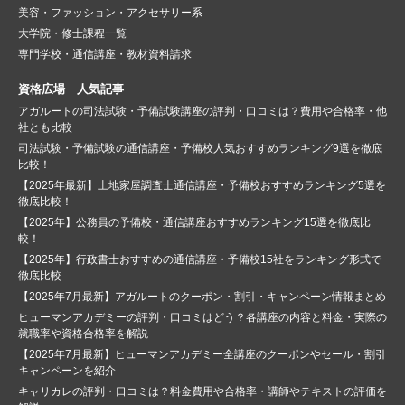
美容・ファッション・アクセサリー系
大学院・修士課程一覧
専門学校・通信講座・教材資料請求
資格広場 人気記事
アガルートの司法試験・予備試験講座の評判・口コミは？費用や合格率・他
社とも比較
司法試験・予備試験の通信講座・予備校人気おすすめランキング9選を徹底
比較！
【2025年最新】土地家屋調査士通信講座・予備校おすすめランキング5選を
徹底比較！
【2025年】公務員の予備校・通信講座おすすめランキング15選を徹底比
較！
【2025年】行政書士おすすめの通信講座・予備校15社をランキング形式で
徹底比較
【2025年7月最新】アガルートのクーポン・割引・キャンペーン情報まとめ
ヒューマンアカデミーの評判・口コミはどう？各講座の内容と料金・実際の
就職率や資格合格率を解説
【2025年7月最新】ヒューマンアカデミー全講座のクーポンやセール・割引
キャンペーンを紹介
キャリカレの評判・口コミは？料金費用や合格率・講師やテキストの評価を