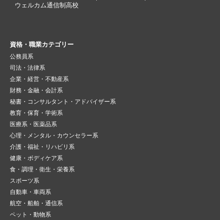
ウェルカム通信制高校
資格・職業カテゴリー
公務員系
司法・法律系
企業・経営・不動産系
財務・金融・会計系
秘書・コンサルタント・アドバイザー系
教育・保育・学術系
医療系・医薬品系
心理・メンタル・カウンセラー系
介護・福祉・リハビリ系
健康・ボディケア系
食・調理・衛生・栄養系
スポーツ系
自動車・車両系
航空・船舶・通信系
ペット・動物系