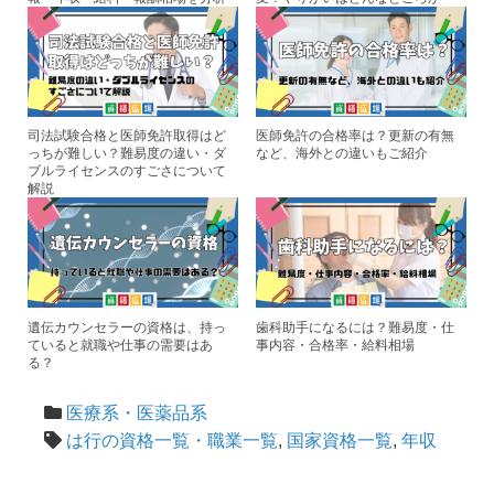
司法試験合格と医師免許取得はど
医師免許の合格率は？更新の有無
っちが難しい？難易度の違い・ダ
など、海外との違いもご紹介
ブルライセンスのすごさについて
解説
遺伝カウンセラーの資格は、持っ
歯科助手になるには？難易度・仕
ていると就職や仕事の需要はあ
事内容・合格率・給料相場
る？
医療系・医薬品系
は行の資格一覧・職業一覧
,
国家資格一覧
,
年収