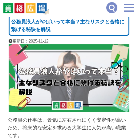
資格広場
≫
公務員系
≫
公務員浪人がやばいって本当？主なリスクと合格に繋げる秘
[PR]
公務員浪人がやばいって本当？主なリスクと合格に
繋げる秘訣を解説
更新日：2025-11-12
公務員の仕事は、景気に左右されにくく安定性が高い
ため、将来的な安定を求める大学生に人気が高い職業
です。